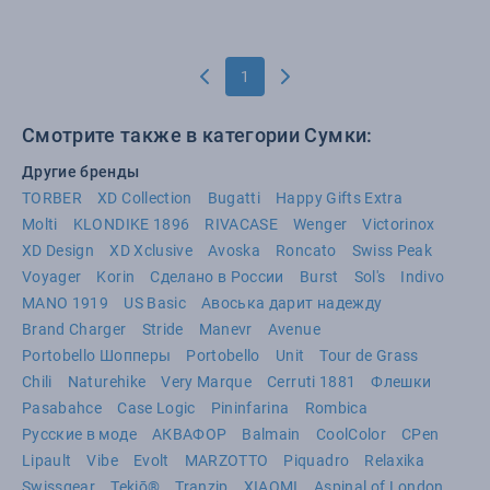
1
Смотрите также в категории Сумки:
Другие бренды
TORBER
XD Collection
Bugatti
Happy Gifts Extra
Molti
KLONDIKE 1896
RIVACASE
Wenger
Victorinox
XD Design
XD Xclusive
Avoska
Roncato
Swiss Peak
Voyager
Korin
Сделано в России
Burst
Sol's
Indivo
MANO 1919
US Basic
Авоська дарит надежду
Brand Charger
Stride
Manevr
Avenue
Portobello Шопперы
Portobello
Unit
Tour de Grass
Chili
Naturehike
Very Marque
Cerruti 1881
Флешки
Pasabahce
Case Logic
Pininfarina
Rombica
Русские в моде
АКВАФОР
Balmain
CoolColor
CPen
Lipault
Vibe
Evolt
MARZOTTO
Piquadro
Relaxika
Swissgear
Tekiō®
Tranzip
XIAOMI
Aspinal of London