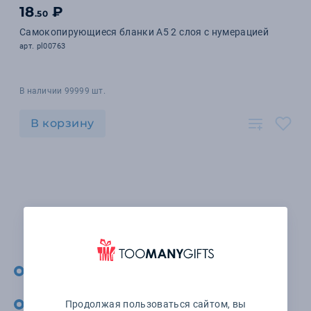
18
₽
.50
Самокопирующиеся бланки А5 2 слоя с нумерацией
арт. pl00763
В наличии 99999 шт.
В корзину
1
Бланки в интернет-магазине Toomanygifts - 3 товара
под нанесение логотипа по ценам от 18 руб.
Продажа сувениров мелким и крупным оптом,
Продолжая пользоваться сайтом, вы