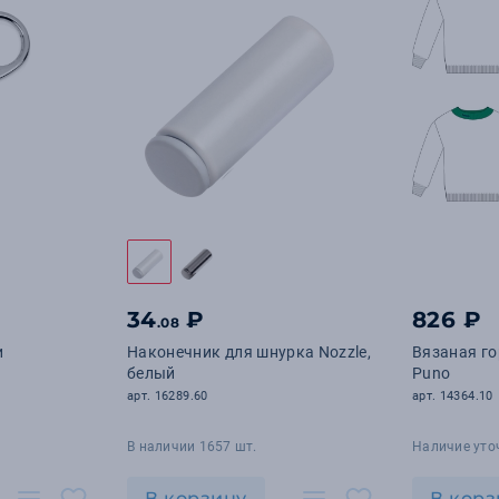
34
₽
826 ₽
.08
и
Наконечник для шнурка Nozzle,
Вязаная го
белый
Puno
арт. 16289.60
арт. 14364.10
В наличии 1657 шт.
Наличие уто
В корзину
В корз