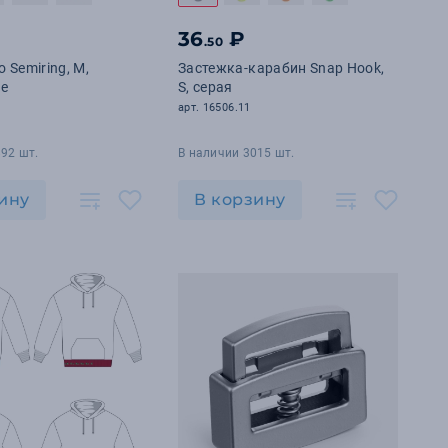
36
₽
.50
 Semiring, М,
Застежка-карабин Snap Hook,
ое
S, серая
арт. 16506.11
92 шт.
В наличии 3015 шт.
ину
В корзину