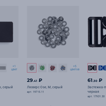
+1
+5
цвет
цветов
29
₽
61
₽
.41
.30
o, серый
Люверс Ose, M, серый
Застежка-п
черная
арт. 19715.11
арт. 17931.30