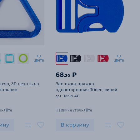
+3
+3
цвета
цвета
68
₽
.20
reso, 3D-печать на
Застежка-пряжка
угольник
односторонняя Triden, синий
арт. 18269.44
чняйте
Наличие уточняйте
ину
В корзину