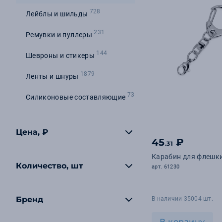
728
Лейблы и шильды
231
Ремувки и пуллеры
144
Шевроны и стикеры
1879
Ленты и шнуры
73
Силиконовые составляющие
Цена, ₽
45
₽
.31
Карабин для флешк
Количество, шт
арт. 61230
Бренд
В наличии 35004 шт.
В корзину