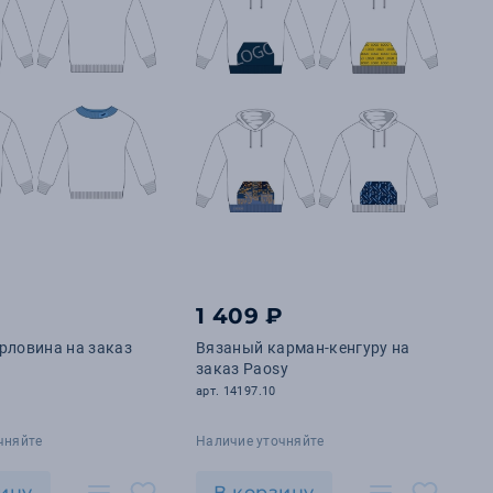
1 409 ₽
рловина на заказ
Вязаный карман-кенгуру на
заказ Paosy
арт. 14197.10
чняйте
Наличие уточняйте
ину
В корзину