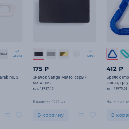
+2
+1
цвета
цвет
175 ₽
412 ₽
rabine, S,
Значок Sanga Matto, серый
Брелок Imp
металлик
заказ, тре
арт. 19727.13
арт. 19975.02
В наличии 4027 шт.
Наличие уто
В корзину
В корз