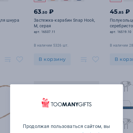
63
₽
45
₽
.50
.85
для шнура
Застежка-карабин Snap Hook,
Полукольцо
M, серая
серебрист
арт. 16507.11
арт. 16519.10
В наличии 5326 шт.
В наличии 28
В корзину
В корз
Продолжая пользоваться сайтом, вы