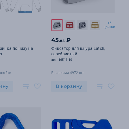
+5
цветов
45
₽
.85
зинка по низу на
Фиксатор для шнура Latch,
o
серебристый
арт. 16511.10
чняйте
В наличии 4972 шт.
ину
В корзину