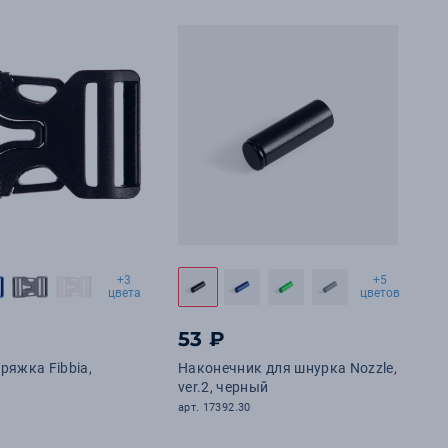
+3
+5
цвета
цветов
53 ₽
ряжка Fibbia,
Наконечник для шнурка Nozzle,
ver.2, черный
арт. 17392.30