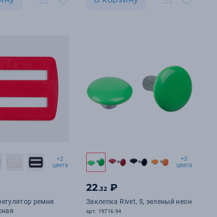
+2
+3
цвета
цвета
22
₽
.32
регулятор ремня
Заклепка Rivet, S, зеленый неон
сная
арт. 19716.94