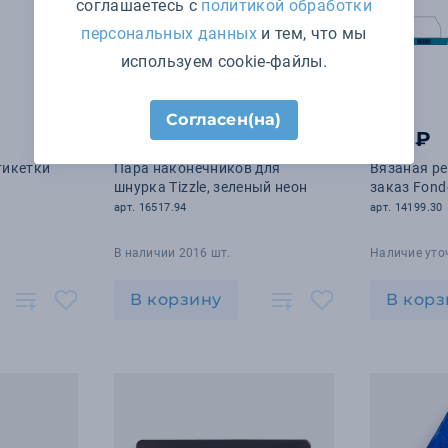
соглашаетесь с
политикой обработки
персональных данных
и тем, что мы
используем cookie-файлы.
+5
цветов
Согласен(на)
58
₽
852 ₽
.90
тикетки
Пара наконечников для
Вязаная ре
шнурка Tizzle, зеленый неон
заказ Fond
арт. 16517.94
арт. 14199.30
В наличии 2016 шт.
Наличие уто
В корзину
В корз