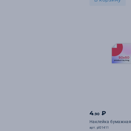
4
₽
.90
Наклейка бумажная
арт. pl01411