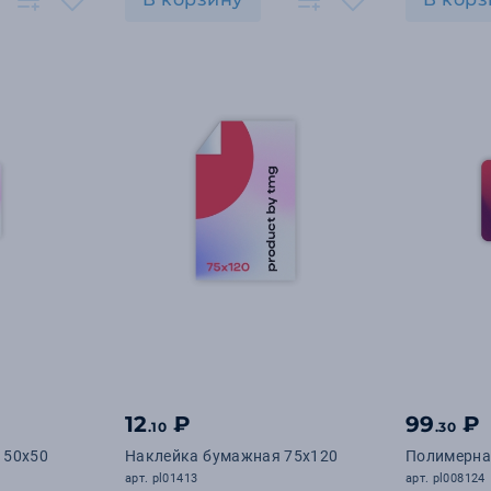
12
₽
99
₽
.10
.30
 50х50
Наклейка бумажная 75х120
Полимерна
арт. pl01413
арт. pl008124