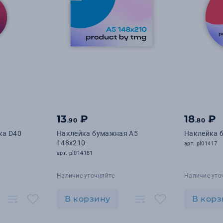
13
₽
18
₽
.90
.80
ка D40
Наклейка бумажная А5
Наклейка 
148х210
арт. pl01417
арт. pl014181
Наличие уточняйте
Наличие уто
В корзину
В корз