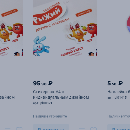
95
₽
5
₽
.90
.50
Стикерпак А4 с
Наклейка 
зайном
индивидуальным дизайном
арт. pl01415
арт. pl00821
Наличие уточняйте
Наличие уто
В корзину
В корз