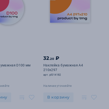
32
₽
.20
бумажная D100 мм
Наклейка бумажная А4
210х297
арт. pl014182
чняйте
Наличие уточняйте
ину
В корзину