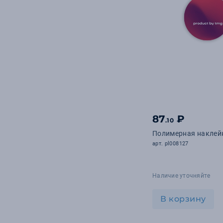
87
₽
.10
Полимерная наклей
арт. pl008127
Наличие уточняйте
В корзину