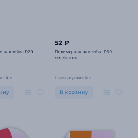
52 ₽
я наклейка D20
Полимерная наклейка D30
арт. pl008126
чняйте
Наличие уточняйте
ину
В корзину