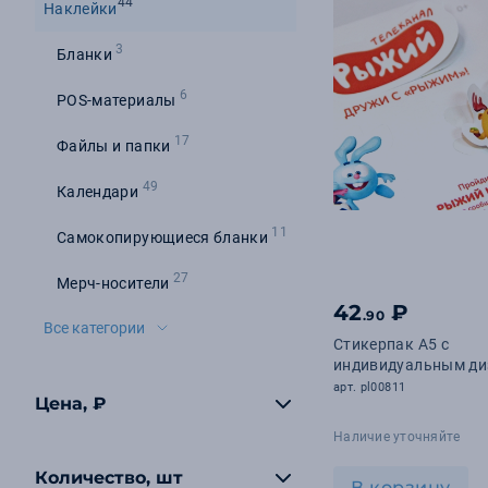
44
Наклейки
3
Бланки
6
POS-материалы
17
Файлы и папки
49
Календари
11
Самокопирующиеся бланки
27
Мерч-носители
42
₽
.90
Все категории
Стикерпак А5 с
индивидуальным ди
арт. pl00811
Цена, ₽
Наличие уточняйте
Количество, шт
В корзину