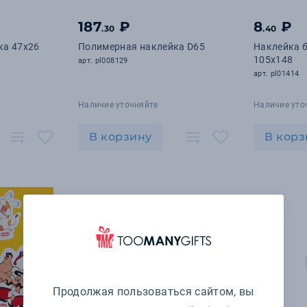
187
₽
8
₽
.30
.40
ка 47х26
Полимерная наклейка D65
Наклейка 
105х148
арт. pl008129
арт. pl01414
Наличие уточняйте
Наличие уто
В корзину
В корз
Продолжая пользоваться сайтом, вы