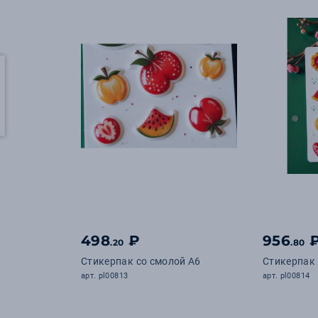
498
₽
956
.20
.80
Стикерпак со смолой А6
Стикерпак 
арт. pl00813
арт. pl00814