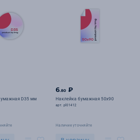
6
₽
.80
бумажная D35 мм
Наклейка бумажная 50х90
арт. pl01412
чняйте
Наличие уточняйте
ину
В корзину