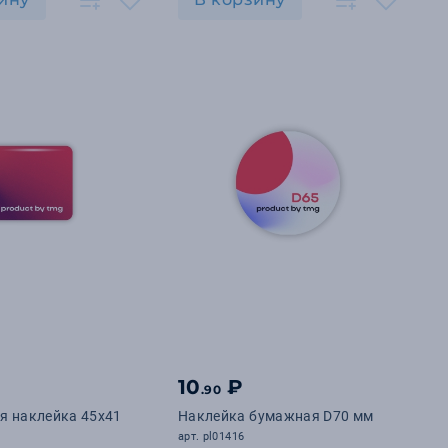
10
₽
.90
я наклейка 45х41
Наклейка бумажная D70 мм
арт. pl01416