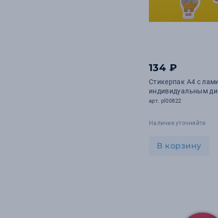
134 ₽
Стикерпак А4 с лам
индивидуальным ди
арт. pl00822
Наличие уточняйте
В корзину