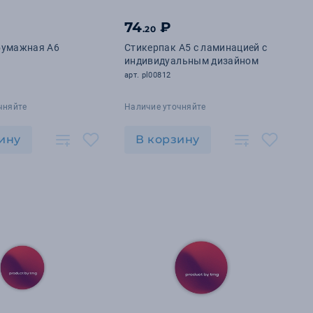
74
₽
.20
бумажная А6
Стикерпак А5 с ламинацией с
индивидуальным дизайном
арт. pl00812
чняйте
Наличие уточняйте
ину
В корзину