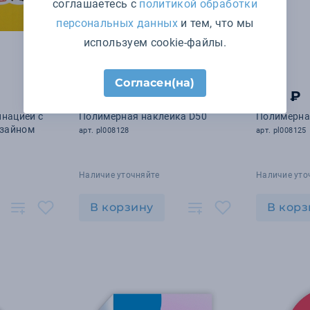
соглашаетесь с
политикой обработки
персональных данных
и тем, что мы
используем cookie-файлы.
Согласен(на)
132
₽
41
₽
.20
.60
инацией с
Полимерная наклейка D50
Полимерна
зайном
арт. pl008128
арт. pl008125
Наличие уточняйте
Наличие уто
В корзину
В корз