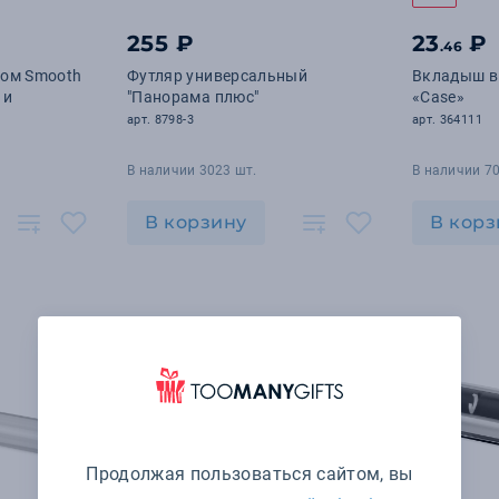
255 ₽
23
₽
.46
том Smooth
Футляр универсальный
Вкладыш в 
 и
"Панорама плюс"
«Case»
арт. 8798-3
арт. 364111
В наличии 3023 шт.
В наличии 70
В корзину
В корз
Продолжая пользоваться сайтом, вы