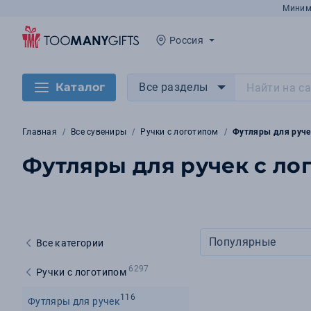
Миним
Россия
Каталог
Все разделы
Главная
Все сувениры
Ручки с логотипом
Футляры для руче
Футляры для ручек с ло
Популярные
Все категории
6297
Ручки с логотипом
116
Футляры для ручек