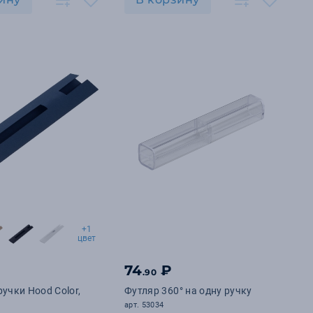
+1
цвет
74
₽
.90
ручки Hood Color,
Футляр 360° на одну ручку
арт. 53034