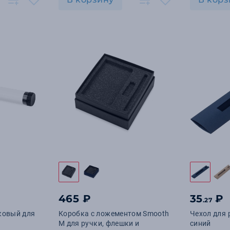
465 ₽
35
₽
.27
ковый для
Коробка с ложементом Smooth
Чехол для 
M для ручки, флешки и
синий