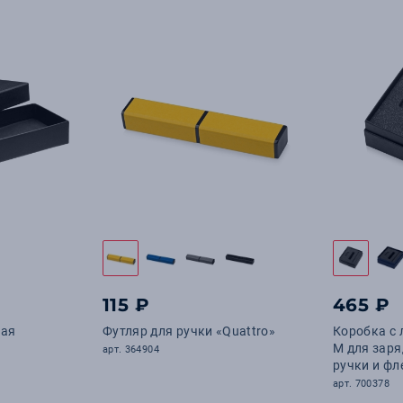
115 ₽
465 ₽
ная
Футляр для ручки «Quattro»
Коробка с
M для заря
арт. 364904
ручки и ф
арт. 700378