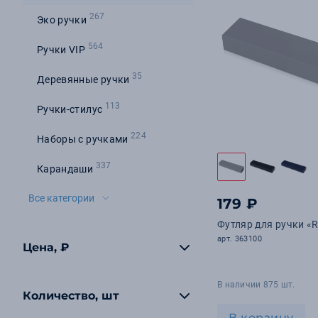
267
Эко ручки
564
Ручки VIP
35
Деревянные ручки
113
Ручки-стилус
224
Наборы с ручками
337
Карандаши
Все категории
179 ₽
Футляр для ручки «R
арт. 363100
Цена, ₽
В наличии 875 шт.
Количество, шт
В корзину