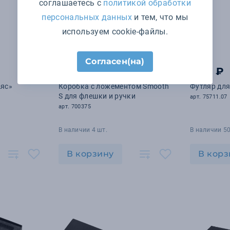
соглашаетесь с
политикой обработки
персональных данных
и тем, что мы
используем cookie-файлы.
Согласен(на)
337 ₽
77
₽
.70
Аяс»
Коробка с ложементом Smooth
Футляр для
S для флешки и ручки
арт. 75711.07
арт. 700375
В наличии 4 шт.
В наличии 5
В корзину
В корз