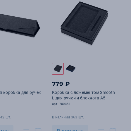
779 ₽
я коробка для ручек
Коробка с ложементом Smooth
»
L для ручки и блокнота А5
арт. 700381
42 шт.
В наличии 363 шт.
ину
В корзину