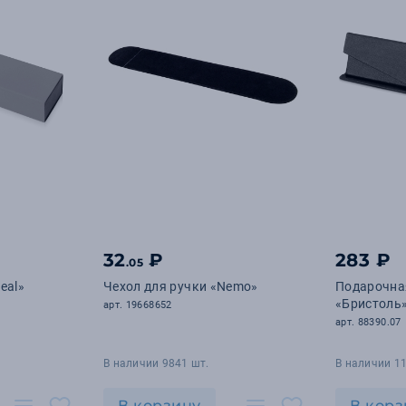
32
₽
283 ₽
.05
eal»
Чехол для ручки «Nemo»
Подарочна
«Бристоль
арт. 19668652
арт. 88390.07
В наличии 9841 шт.
В наличии 11
В корзину
В корз