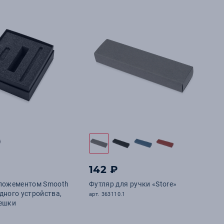
142 ₽
 ложементом Smooth
Футляр для ручки «Store»
дного устройства,
арт. 363110.1
лешки