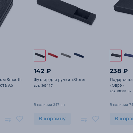
142 ₽
238 ₽
том Smooth
Футляр для ручки «Store»
Подарочна
ота А6
«Эврэ»
арт. 363117
арт. 88391.07
В наличии 347 шт.
В наличии 74
В корзину
В корз