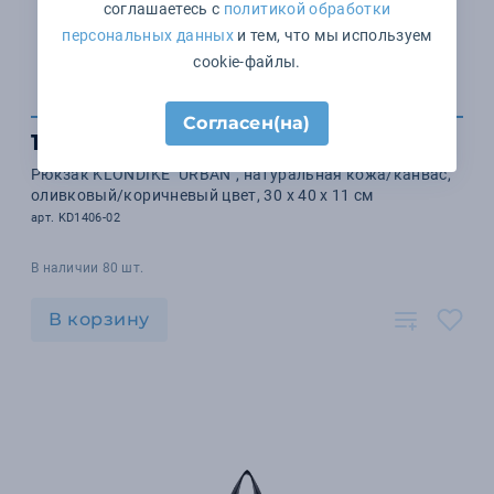
соглашаетесь с
политикой обработки
персональных данных
и тем, что мы используем
cookie-файлы.
Согласен(на)
17 029 ₽
Рюкзак KLONDIKE "URBAN", натуральная кожа/канвас,
оливковый/коричневый цвет, 30 х 40 х 11 см
арт. KD1406-02
В наличии 80 шт.
В корзину