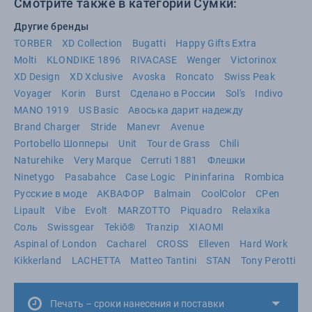
Смотрите также в категории Сумки:
Другие бренды
TORBER
XD Collection
Bugatti
Happy Gifts Extra
Molti
KLONDIKE 1896
RIVACASE
Wenger
Victorinox
XD Design
XD Xclusive
Avoska
Roncato
Swiss Peak
Voyager
Korin
Burst
Сделано в России
Sol's
Indivo
MANO 1919
US Basic
Авоська дарит надежду
Brand Charger
Stride
Manevr
Avenue
Portobello Шопперы
Unit
Tour de Grass
Chili
Naturehike
Very Marque
Cerruti 1881
Флешки
Ninetygo
Pasabahce
Case Logic
Pininfarina
Rombica
Русские в моде
АКВАФОР
Balmain
CoolColor
CPen
Lipault
Vibe
Evolt
MARZOTTO
Piquadro
Relaxika
Соль
Swissgear
Tekiō®
Tranzip
XIAOMI
Aspinal of London
Cacharel
CROSS
Elleven
Hard Work
Kikkerland
LACHETTA
Matteo Tantini
STAN
Tony Perotti
Печать – сроки нанесения и поставки