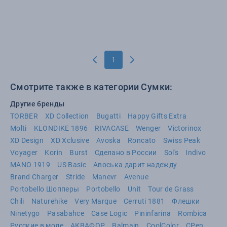
1
Смотрите также в категории Сумки:
Другие бренды
TORBER
XD Collection
Bugatti
Happy Gifts Extra
Molti
KLONDIKE 1896
RIVACASE
Wenger
Victorinox
XD Design
XD Xclusive
Avoska
Roncato
Swiss Peak
Voyager
Korin
Burst
Сделано в России
Sol's
Indivo
MANO 1919
US Basic
Авоська дарит надежду
Brand Charger
Stride
Manevr
Avenue
Portobello Шопперы
Portobello
Unit
Tour de Grass
Chili
Naturehike
Very Marque
Cerruti 1881
Флешки
Ninetygo
Pasabahce
Case Logic
Pininfarina
Rombica
Русские в моде
АКВАФОР
Balmain
CoolColor
CPen