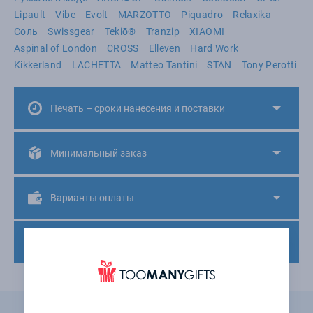
Lipault
Vibe
Evolt
MARZOTTO
Piquadro
Relaxika
Соль
Swissgear
Tekiō®
Tranzip
XIAOMI
Aspinal of London
CROSS
Elleven
Hard Work
Kikkerland
LACHETTA
Matteo Tantini
STAN
Tony Perotti
Печать – сроки нанесения и поставки
Минимальный заказ
Варианты оплаты
Доставка товара
Не нашли подходящего товара?