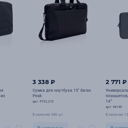
3 338 ₽
2 771 ₽
ля
Сумка для ноутбука 15" Swiss
Универсал
 из
Peak
планшетов,
14"'
арт. P732.210
арт. 94149
В наличии 588 шт.
В наличии 13
В корзину
В корз