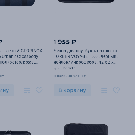
₽
1 955 ₽
ез плечо VICTORINOX
Чехол для ноутбука/планшета
e Urban2 Crossbody
TORBER VOYAGE 15.6'', чёрный,
 полиэстер/кожа,
нейлон/микрофибра, 42 х 2 х
 6 л
28,5 см, 2,4л
арт. TBC9216
шт.
В наличии 941 шт.
ину
В корзину