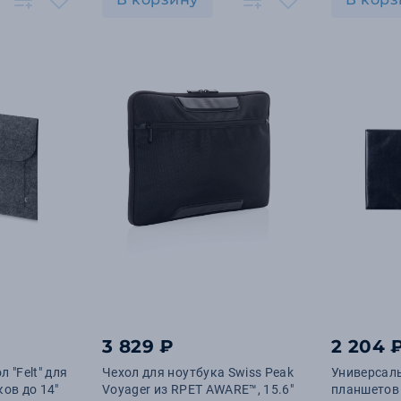
3 829 ₽
2 204 
 "Felt" для
Чехол для ноутбука Swiss Peak
Универсал
ов до 14"
Voyager из RPET AWARE™, 15.6"
планшетов 