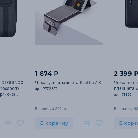
1 874 ₽
2 399 
VICTORINOX
Чехол для планшета Seattle 7-8
Чехол для 
Crossbody
планшета «
арт. P772.872
ер/кожа,
арт. 73520
В наличии 299 шт.
В наличии 93
В корзину
В корз