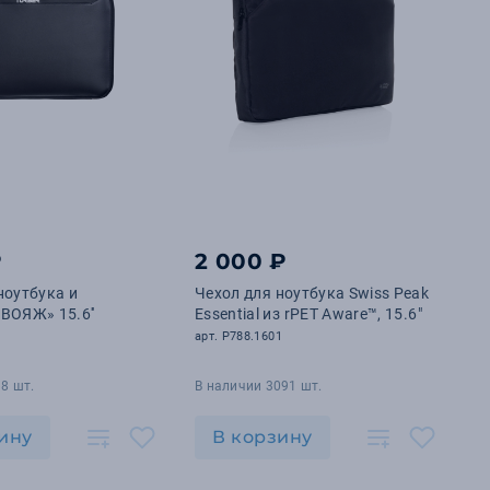
₽
2 000 ₽
ноутбука и
Чехол для ноутбука Swiss Peak
ВОЯЖ» 15.6''
Essential из rPET Aware™, 15.6"
арт. P788.1601
8 шт.
В наличии 3091 шт.
ину
В корзину