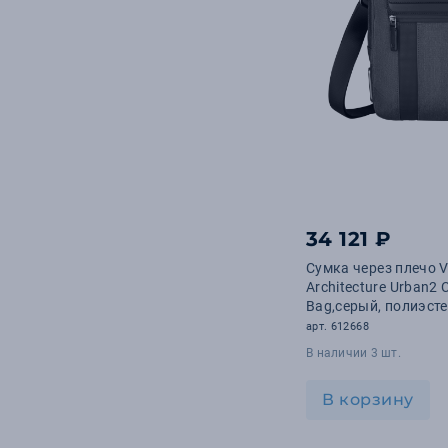
34 121 ₽
Сумка через плечо 
Architecture Urban2 
Bag,серый, полиэст
9x22x28 см, 6 л
арт. 612668
В наличии 3 шт.
В корзину