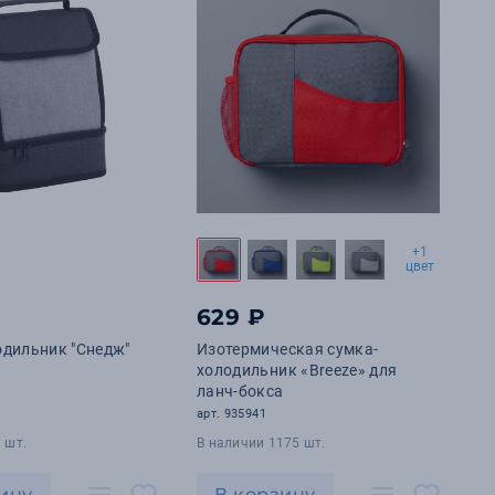
+1
цвет
629 ₽
одильник "Снедж"
Изотермическая сумка-
холодильник «Breeze» для
ланч-бокса
арт. 935941
 шт.
В наличии 1175 шт.
ину
В корзину