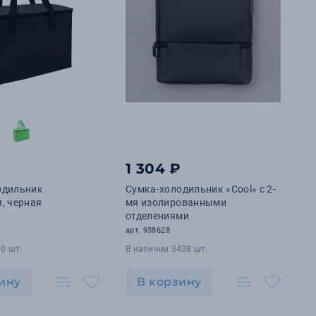
1 304 ₽
одильник
Сумка-холодильник «Cool» с 2-
, черная
мя изолированными
отделениями
арт. 938628
0 шт.
В наличии 3438 шт.
ину
В корзину