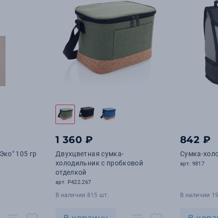
1 360 ₽
842 ₽
Эко" 105 гр
Двухцветная сумка-
Сумка-хол
холодильник с пробковой
арт. 9817
отделкой
арт. P422.267
В наличии 815 шт.
В наличии 19
В корзину
В корз