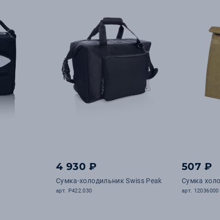
4 930 ₽
507 ₽
Сумка-холодильник Swiss Peak
Сумка хол
арт. P422.030
арт. 12036000