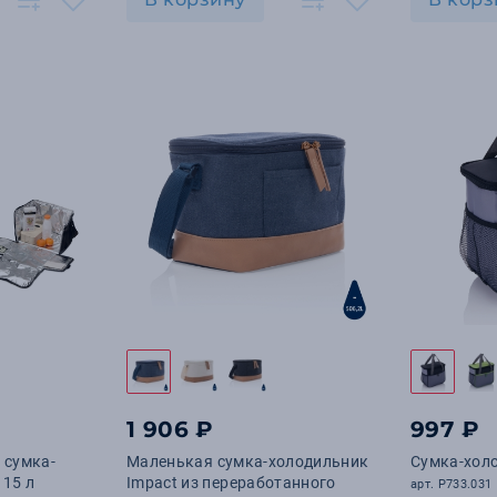
1 906 ₽
997 ₽
сумка-
Маленькая сумка-холодильник
Сумка-холо
 15 л
Impact из переработанного
арт. P733.031