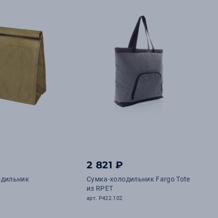
2 821 ₽
одильник
Сумка-холодильник Fargo Tote
из RPET
арт. P422.102