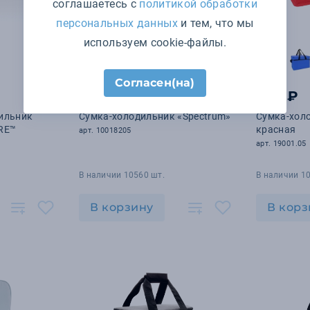
соглашаетесь с
политикой обработки
персональных данных
и тем, что мы
используем cookie-файлы.
+1
цвет
Согласен(на)
298 ₽
633 ₽
дильник
Сумка-холодильник «Spectrum»
Сумка-хол
RE™
красная
арт. 10018205
арт. 19001.05
В наличии 10560 шт.
В наличии 10
В корзину
В корз