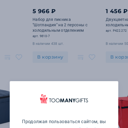
5 966 ₽
1 456 ₽
Набор для пикника
Двухцветна
"Шотландия" на 2 персоны с
холодильн
холодильным отделением
арт. P422.272
арт. 9810-7
В наличии 438 шт.
В наличии 50
В корзину
В корз
Продолжая пользоваться сайтом, вы