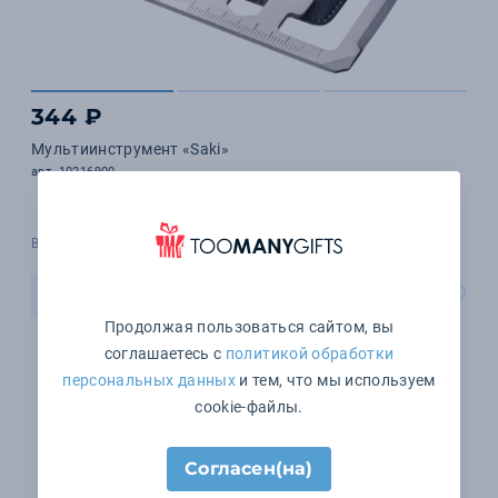
344 ₽
Мультиинструмент «Saki»
арт. 10216900
В наличии 18392 шт.
В корзину
Продолжая пользоваться сайтом, вы
соглашаетесь с
политикой обработки
персональных данных
и тем, что мы используем
cookie-файлы.
Согласен(на)
1