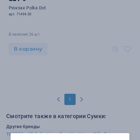
Рюкзак Polka Dot
арт. 71494.30
В наличии 26 шт.
В корзину
1
Смотрите также в категории Сумки:
Другие бренды
TORBER
XD Collection
Bugatti
Happy Gifts Extra