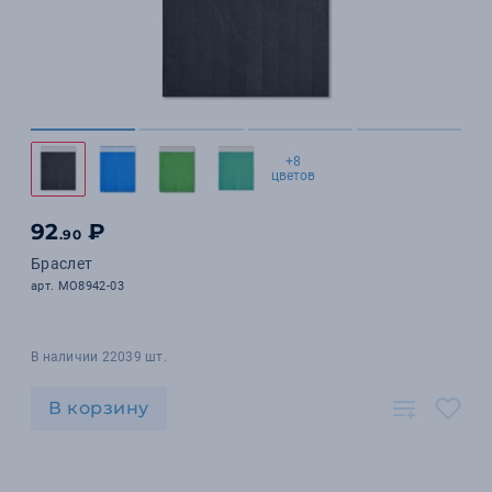
+8
цветов
92
₽
.90
Браслет
арт. MO8942-03
В наличии 22039 шт.
В корзину