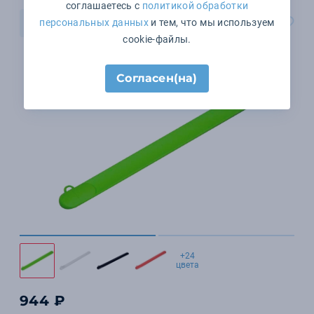
соглашаетесь с
политикой обработки
В корзину
персональных данных
и тем, что мы используем
cookie-файлы.
Согласен(на)
+24
цвета
944 ₽