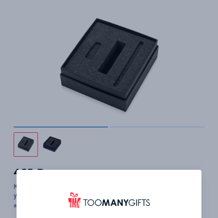
465 ₽
Коробка с ложементом Smooth M для зарядного
устройства, ручки и флешки
арт. 700378