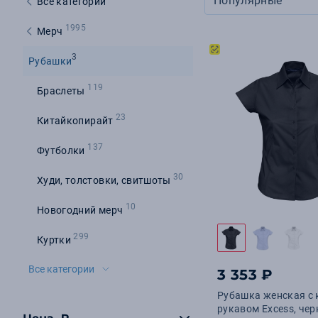
Популярные
Все категории
1995
Мерч
3
Рубашки
119
Браслеты
23
Китайкопирайт
137
Футболки
30
Худи, толстовки, свитшоты
10
Новогодний мерч
299
Куртки
Все категории
3 353 ₽
Рубашка женская с
рукавом Excess, чер