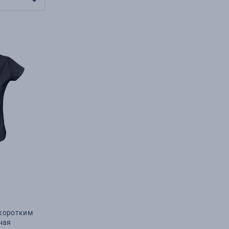
 коротким
ная