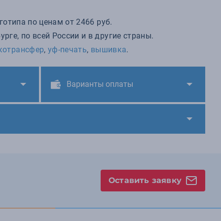
готипа по ценам от 2466 руб.
ге, по всей России и в другие страны.
котрансфер
,
уф-печать
,
вышивка
.
Варианты оплаты
Оставить заявку