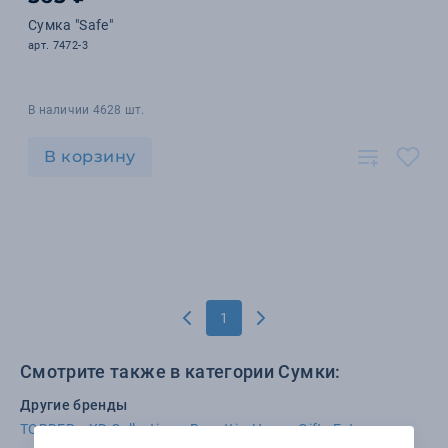
Сумка "Safe"
арт. 7472-3
В наличии 4628 шт.
В корзину
1
Смотрите также в категории Сумки:
Другие бренды
TORBER
XD Collection
Bugatti
Happy Gifts Extra