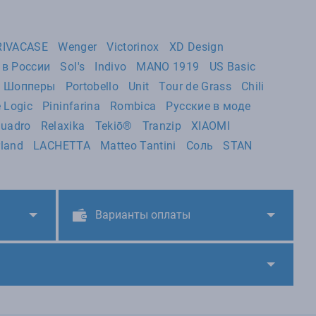
RIVACASE
Wenger
Victorinox
XD Design
 в России
Sol's
Indivo
MANO 1919
US Basic
lo Шопперы
Portobello
Unit
Tour de Grass
Chili
 Logic
Pininfarina
Rombica
Русские в моде
quadro
Relaxika
Tekiō®
Tranzip
XIAOMI
rland
LACHETTA
Matteo Tantini
Соль
STAN
Варианты оплаты