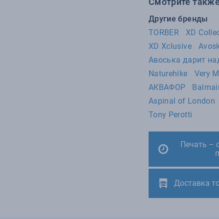
Смотрите также
91
XD Design
88
XD Xclusive
Другие бренды
TORBER
XD Colle
63
Avoska
XD Xclusive
Avos
54
Roncato
Авоська дарит н
49
Swiss Peak
Naturehike
Very 
43
Voyager
АКВАФОР
Balmai
39
Korin
Aspinal of London
31
Burst
Tony Perotti
31
Сделано в России
28
Sol's
Печать – 
25
Indivo
23
MANO 1919
Доставка т
20
US Basic
17
Авоська дарит надежду