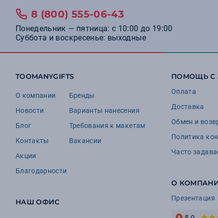
16
Brand Charger
8 (800) 555-06-43
16
Stride
Понедельник — пятница: с 10:00 до 19:00
13
Manevr
Суббота и воскресенье: выходные
9
Avenue
9
Portobello Шопперы
TOOMANYGIFTS
ПОМОЩЬ С
8
Portobello
Оплата
8
О компании
Unit
Бренды
Доставка
7
Новости
Варианты нанесения
Tour de Grass
Обмен и возв
6
Блог
Требования к макетам
Chili
Политика ко
Контакты
Вакансии
6
Naturehike
Часто задав
Акции
6
Very Marque
Благодарности
5
Cerruti 1881
О КОМПАН
5
Флешки
Презентация
НАШ ОФИС
5
Ninetygo