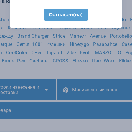
 в категории Сумки:
Согласен(на)
ction
Bugatti
Happy Gifts Extra
Molti
KLONDIKE 1896
ka
Roncato
Swiss Peak
Voyager
Korin
Burst
Сделано
адежду
Brand Charger
Stride
Manevr
Avenue
Portobel
Marque
Cerruti 1881
Флешки
Ninetygo
Pasabahce
Case
n
CoolColor
CPen
Lipault
Vibe
Evolt
MARZOTTO
Pi
Burger Pen
Cacharel
CROSS
Elleven
Hard Work
Kikke
сроки нанесения и
Минимальный заказ
поставки
овара