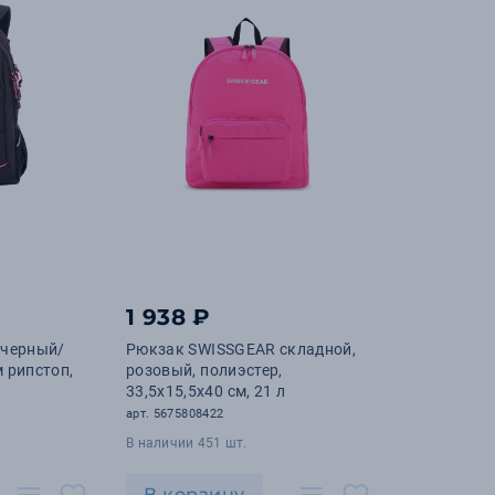
1 938 ₽
 черный/
Рюкзак SWISSGEAR складной,
 рипстоп,
розовый, полиэстер,
33,5х15,5x40 см, 21 л
арт. 5675808422
В наличии 451 шт.
В корзину