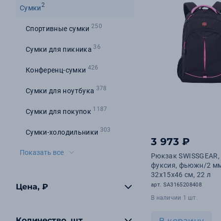
2
Сумки
250
Спортивные сумки
36
Сумки для пикника
426
Конференц-сумки
378
Сумки для ноутбука
1187
Сумки для покупок
303
Сумки-холодильники
3 973 ₽
Показать все
Рюкзак SWISSGEAR,
фуксия, фьюжн/2 мм
32x15x46 см, 22 л
арт. SA3165208408
Цена, ₽
В наличии 1 шт.
Количество, шт
В корзину