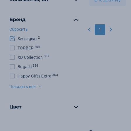
Бренд
Сбросить
1
2
Swissgear
406
TORBER
387
XD Collection
384
Bugatti
353
Happy Gifts Extra
198
Molti
Показать все
131
KLONDIKE 1896
127
RIVACASE
Цвет
125
Wenger
100
Victorinox