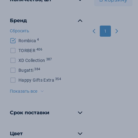
Бренд
Сбросить
1
4
Rombica
406
TORBER
387
XD Collection
384
Bugatti
354
Happy Gifts Extra
198
Molti
Показать все
131
KLONDIKE 1896
127
RIVACASE
Срок поставки
125
Wenger
100
Victorinox
Цвет