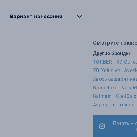
91
XD Design
88
XD Xclusive
Вариант нанесения
63
Avoska
54
Roncato
49
Swiss Peak
Смотрите также
43
Voyager
Другие бренды
39
Korin
TORBER
XD Colle
31
Burst
XD Xclusive
Avos
Авоська дарит н
31
Сделано в России
Naturehike
Very 
29
Sol's
Balmain
CoolColo
25
Indivo
Aspinal of London
23
MANO 1919
20
US Basic
Печать – 
17
Авоська дарит надежду