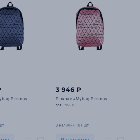
₽
3 946 ₽
ybag Prisma»
Рюкзак «Mybag Prisma»
арт. 595678
шт.
В наличии 181 шт.
ину
В корзину