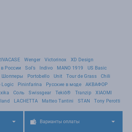
RIVACASE
Wenger
Victorinox
XD Design
 в России
Sol's
Indivo
MANO 1919
US Basic
lo Шопперы
Portobello
Unit
Tour de Grass
Chili
 Logic
Pininfarina
Русские в моде
АКВАФОР
xika
Соль
Swissgear
Tekiō®
Tranzip
XIAOMI
rland
LACHETTA
Matteo Tantini
STAN
Tony Perotti
Варианты оплаты