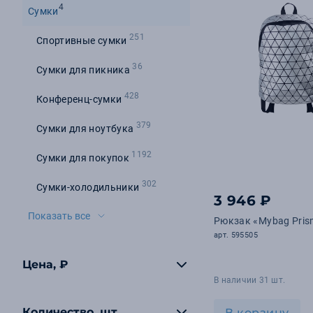
4
Сумки
251
Спортивные сумки
36
Сумки для пикника
428
Конференц-сумки
379
Сумки для ноутбука
1192
Сумки для покупок
302
Сумки-холодильники
3 946 ₽
Показать все
Рюкзак «Mybag Pris
арт. 595505
Цена, ₽
В наличии 31 шт.
Количество, шт
В корзину