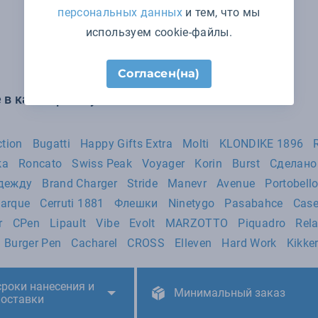
персональных данных
и тем, что мы
используем cookie-файлы.
Согласен(на)
 в категории Сумки:
ction
Bugatti
Happy Gifts Extra
Molti
KLONDIKE 1896
ka
Roncato
Swiss Peak
Voyager
Korin
Burst
Сделано
адежду
Brand Charger
Stride
Manevr
Avenue
Portobel
Marque
Cerruti 1881
Флешки
Ninetygo
Pasabahce
Case
r
CPen
Lipault
Vibe
Evolt
MARZOTTO
Piquadro
Rela
Burger Pen
Cacharel
CROSS
Elleven
Hard Work
Kikke
сроки нанесения и
Минимальный заказ
поставки