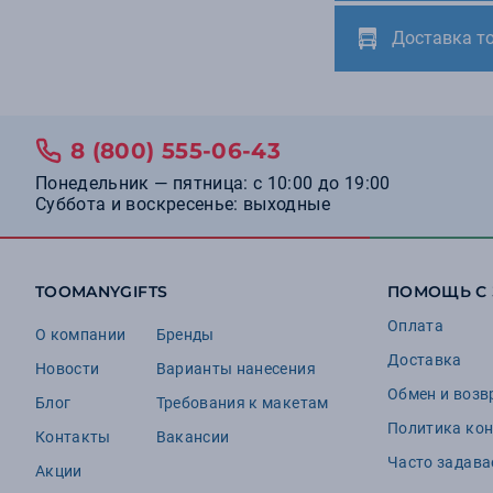
16
Brand Charger
Доставка т
16
Stride
13
Manevr
9
Avenue
9
Portobello Шопперы
8 (800) 555-06-43
8
Portobello
Понедельник — пятница: с 10:00 до 19:00
Суббота и воскресенье: выходные
8
Unit
7
Tour de Grass
6
Chili
TOOMANYGIFTS
ПОМОЩЬ С
6
Naturehike
Оплата
О компании
Бренды
6
Very Marque
Доставка
Новости
Варианты нанесения
5
Cerruti 1881
Обмен и возв
Блог
Требования к макетам
5
Флешки
Политика ко
Контакты
Вакансии
5
Ninetygo
Часто задав
Акции