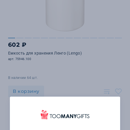
602 ₽
Емкость для хранения Ленго (Lengo)
арт. 75946.100
В наличии 64 шт.
В корзину