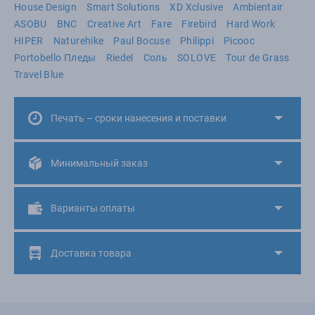
House Design
Smart Solutions
XD Xclusive
Ambientair
ASOBU
BNC
Creative Art
Fare
Firebird
Hard Work
HIPER
Naturehike
Paul Bocuse
Philippi
Picooc
Portobello Пледы
Riedel
Соль
SOLOVE
Tour de Grass
Travel Blue
Печать – сроки нанесения и поставки
Минимальный заказ
Варианты оплаты
Доставка товара