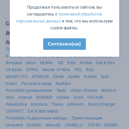
Продолжая пользоваться сайтом, вы
1
соглашаетесь с
политикой обработки
персональных данных
и тем, что мы используем
Смотрите также в категории Товары для
cookie-файлы.
дома:
Другие бренды
Согласен(на)
Сделано в России
Victorinox
Happy Gifts Extra
S.QUIRE
Molti
Very Marque
XD Collection
Seasons
Флешки
Ukiyo
DEWAL
GD
Erbe
KIANA
Eat & Bite
US Basic
ZIPPO
Master of Wine
YES
Roly
MARZOTTO
STINGER
Stride
Apollo
Pulltex
Sol's
Indivo
Русские в моде
Nadoba
Portobello увлажнители
Teplo
Urban Vitamin
Nextool
Stac
Avenue
BOBBER
Careon
Evolt
OKTAUR
Pasabahce
Rombica
Tkano
Adimanti
Brand Charger
COFFRET
Eat & Bite Select
Portobello Подарочные наборы
Принтэссенция
Uniscend
XIAOMI
Altavolo
CHINELLI
COFER
DIGMA