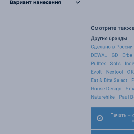
Вариант нанесения
49
Ukiyo
46
DEWAL
44
GD
Смотрите также
35
Erbe
Другие бренды
32
KIANA
Сделано в России
DEWAL
GD
Erbe
28
Eat & Bite
Pulltex
Sol's
Indi
28
US Basic
Evolt
Nextool
OK
28
ZIPPO
Eat & Bite Select
P
25
Master of Wine
House Design
Sma
24
YES
Naturehike
Paul B
22
Roly
18
MARZOTTO
Печать – 
16
STINGER
16
Stride