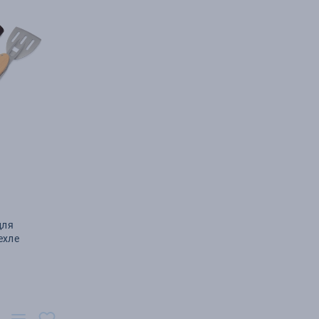
для
ехле