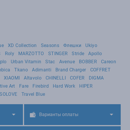
ue
XD Collection
Seasons
Флешки
Ukiyo
S
Roly
MARZOTTO
STINGER
Stride
Apollo
plo
Urban Vitamin
Stac
Avenue
BOBBER
Careon
bica
Tkano
Adimanti
Brand Charger
COFFRET
XIAOMI
Altavolo
CHINELLI
COFER
DIGMA
tive Art
Fare
Firebird
Hard Work
HIPER
SOLOVE
Travel Blue
Варианты оплаты