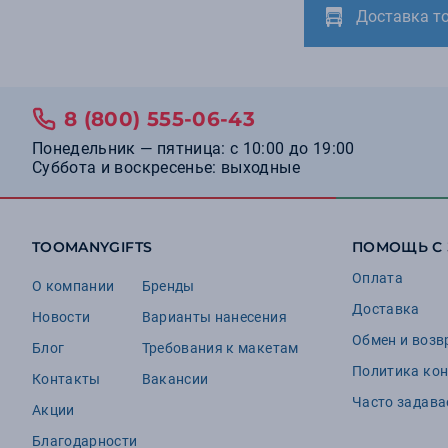
Доставка т
9
Apollo
9
Pulltex
9
Sol's
8 (800) 555-06-43
8
Indivo
Понедельник — пятница: с 10:00 до 19:00
8
Русские в моде
Суббота и воскресенье: выходные
7
Nadoba
7
Portobello увлажнители
TOOMANYGIFTS
ПОМОЩЬ С
6
Teplo
Оплата
6
Urban Vitamin
О компании
Бренды
Доставка
5
Stac
Новости
Варианты нанесения
Обмен и возв
4
Avenue
Блог
Требования к макетам
Политика ко
4
BOBBER
Контакты
Вакансии
Часто задав
4
Акции
Careon
4
Благодарности
Evolt