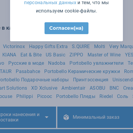
персональных данных
и тем, что мы
используем cookie-файлы.
 в категории Товары для дома:
Согласен(на)
Victorinox
Happy Gifts Extra
S.QUIRE
Molti
Very Marq
KIANA
Eat & Bite
US Basic
ZIPPO
Master of Wine
YE
vo
Русские в моде
Nadoba
Portobello увлажнители
Te
TAUR
Pasabahce
Portobello Керамические кружки
Rom
ortobello Подарочные наборы
Принтэссенция
Uniscend
rt Solutions
XD Xclusive
Ambientair
ASOBU
BNC
Crea
ocuse
Philippi
Picooc
Portobello Пледы
Riedel
Соль
сроки нанесения и
Минимальный заказ
поставки