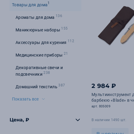
1
Товары для дома
136
Ароматы для дома
155
Маникюрные наборы
112
Аксессуары для курения
21
Медицинские приборы
Декоративные свечи и
238
подсвечники
2 984 ₽
387
Домашний текстиль
Мультиинструмент 
Показать все
барбекю «Blade» в ч
арт. 805009
Цена, ₽
В наличии 1490 шт.
В корзину