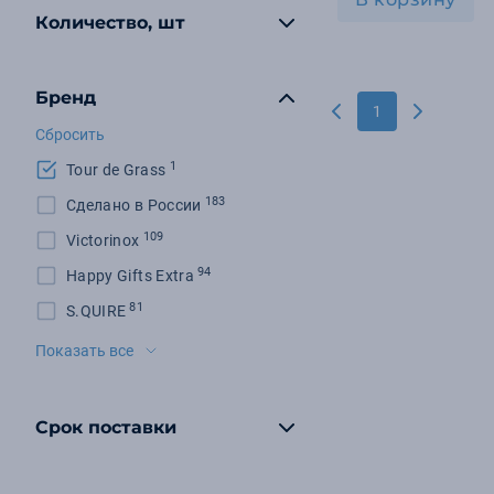
Количество, шт
Бренд
1
Сбросить
1
Tour de Grass
183
Сделано в России
109
Victorinox
94
Happy Gifts Extra
81
S.QUIRE
71
Molti
Показать все
71
Very Marque
68
XD Collection
Срок поставки
52
Seasons
49
Флешки