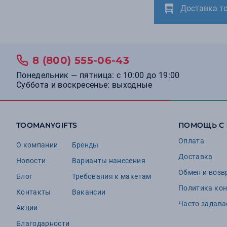
Доставка т
9
Apollo
9
Pulltex
9
Sol's
8 (800) 555-06-43
8
Indivo
Понедельник — пятница: с 10:00 до 19:00
8
Русские в моде
Суббота и воскресенье: выходные
7
Nadoba
7
Portobello увлажнители
TOOMANYGIFTS
ПОМОЩЬ С
6
Teplo
Оплата
6
Urban Vitamin
О компании
Бренды
Доставка
5
Nextool
Новости
Варианты нанесения
Обмен и возв
5
Stac
Блог
Требования к макетам
Политика ко
4
Avenue
Контакты
Вакансии
Часто задав
4
Акции
BOBBER
4
Благодарности
Careon