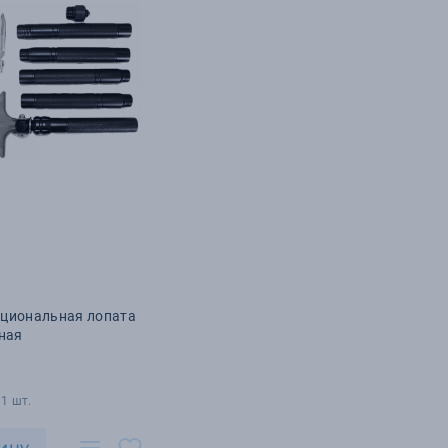
циональная лопата
ная
1 шт.
ину