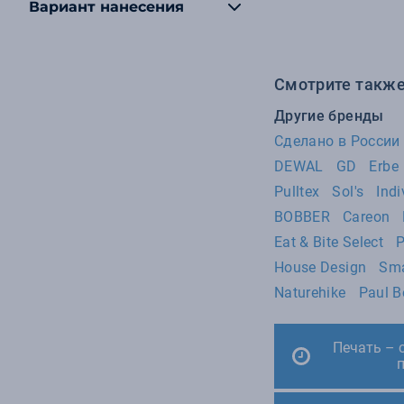
Вариант нанесения
49
Ukiyo
46
DEWAL
44
GD
Смотрите также
35
Erbe
Другие бренды
32
KIANA
Сделано в России
DEWAL
GD
Erbe
28
Eat & Bite
Pulltex
Sol's
Indi
28
US Basic
BOBBER
Careon
28
ZIPPO
Eat & Bite Select
P
25
Master of Wine
House Design
Sma
24
YES
Naturehike
Paul B
22
Roly
22
Stride
Печать – 
18
MARZOTTO
16
STINGER