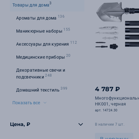
3
Товары для дома
136
Ароматы для дома
155
Маникюрные наборы
112
Аксессуары для курения
20
Медицинские приборы
Декоративные свечи и
248
подсвечники
4 787 ₽
399
Домашний текстиль
Многофункциональн
Показать все
HK001, черная
арт. 14724.30
Цена, ₽
В наличии 7 шт.
В корзину