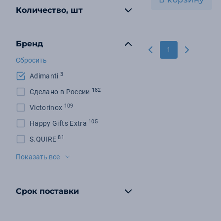
Количество, шт
Бренд
1
Сбросить
3
Adimanti
182
Сделано в России
109
Victorinox
105
Happy Gifts Extra
81
S.QUIRE
71
Molti
Показать все
71
Very Marque
68
XD Collection
Срок поставки
52
Seasons
49
Флешки