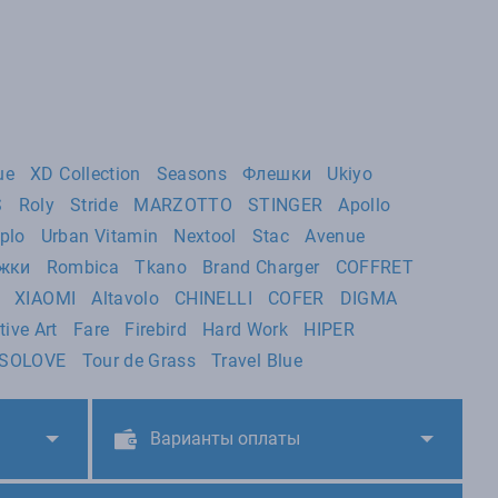
ue
XD Collection
Seasons
Флешки
Ukiyo
S
Roly
Stride
MARZOTTO
STINGER
Apollo
plo
Urban Vitamin
Nextool
Stac
Avenue
ужки
Rombica
Tkano
Brand Charger
COFFRET
XIAOMI
Altavolo
CHINELLI
COFER
DIGMA
tive Art
Fare
Firebird
Hard Work
HIPER
SOLOVE
Tour de Grass
Travel Blue
Варианты оплаты