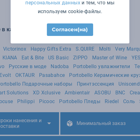
персональных данных
и тем, что мы
используем cookie-файлы.
 в категории Товары для дома:
Согласен(на)
Victorinox
Happy Gifts Extra
S.QUIRE
Molti
Very Marq
KIANA
Eat & Bite
US Basic
ZIPPO
Master of Wine
YE
vo
Русские в моде
Nadoba
Portobello увлажнители
Te
Evolt
OKTAUR
Pasabahce
Portobello Керамические кр
ortobello Подарочные наборы
Принтэссенция
Uniscend
rt Solutions
XD Xclusive
Ambientair
ASOBU
BNC
Crea
ocuse
Philippi
Picooc
Portobello Пледы
Riedel
Соль
сроки нанесения и
Минимальный заказ
поставки