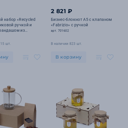
2 821 ₽
 набор «Recycled
Бизнес-блокнот А5 с клапаном
иковой ручкой и
«Fabrizio» с ручкой
рандашом из
арт. 701602
анной бумаги
15 шт.
В наличии 823 шт.
ину
В корзину