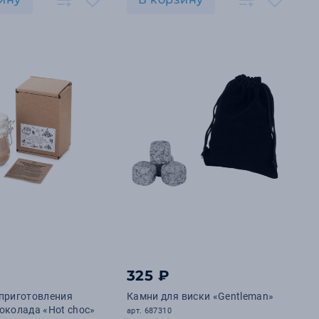
325 ₽
 приготовления
Камни для виски «Gentleman»
околада «Hot choc»
арт. 687310