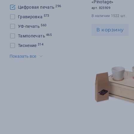
«Pinotage»
296
Цифровая печать
арт. 825909
573
В наличии 1522 шт.
Гравировка
560
УФ-печать
В корзину
465
Тампопечать
314
Тиснение
289
Шильд
Показать все
285
Шелкография
145
Шелкотрансфер
97
Флекс-плёнка
84
DTF-печать
67
Деколь
56
Вышивка
33
Шеврон
28
DTG