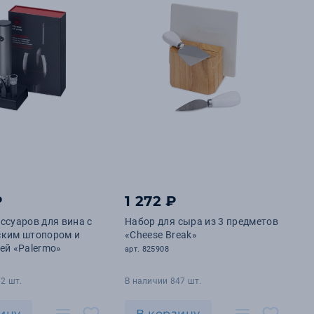
₽
1 272 ₽
ссуаров для вина с
Набор для сыра из 3 предметов
ским штопором и
«Cheese Break»
ей «Palermo»
арт. 825908
2 шт.
В наличии 847 шт.
ину
В корзину