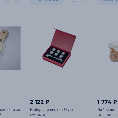
2 122 ₽
1 774 ₽
для вина со
Набор для виски «Skye»
Набор для
й
горячего ш
арт. 887001