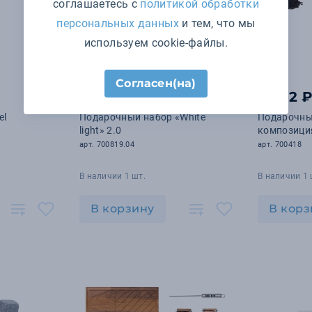
соглашаетесь с
политикой обработки
персональных данных
и тем, что мы
используем cookie-файлы.
Согласен(на)
2 613 ₽
2 292 
el
Подарочный набор «White
Подарочны
light» 2.0
композици
арт. 700819.04
арт. 700418
В наличии 1 шт.
В наличии 1 
В корзину
В корз