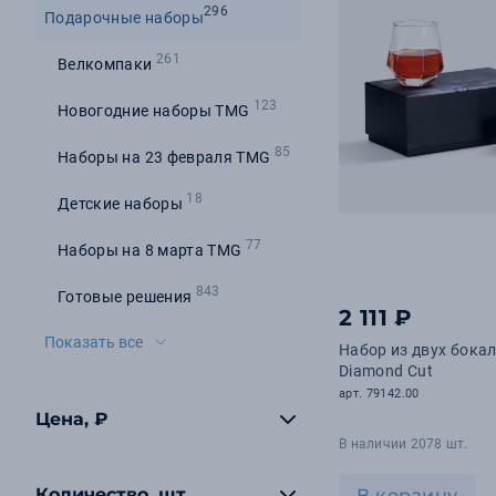
296
Подарочные наборы
261
Велкомпаки
123
Новогодние наборы TMG
85
Наборы на 23 февраля TMG
18
Детские наборы
77
Наборы на 8 марта TMG
843
Готовые решения
2 111 ₽
Показать все
Набор из двух бока
Diamond Cut
арт. 79142.00
Цена, ₽
В наличии 2078 шт.
Количество, шт
В корзину