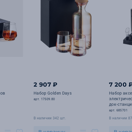
2 907 ₽
7 200 
лов
Набор Golden Days
Набор аксе
электриче
арт. 17509.80
док-станци
арт. 685701
В наличии 342 шт.
В наличии 87
В корзину
В корз