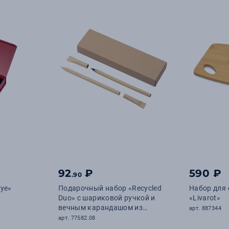
92
₽
590 ₽
.90
kye»
Подарочный набор «Recycled
Набор для 
Duo» c шариковой ручкой и
«Livarot»
вечным карандашом из
арт. 887344
переработанной бумаги
арт. 77582.08