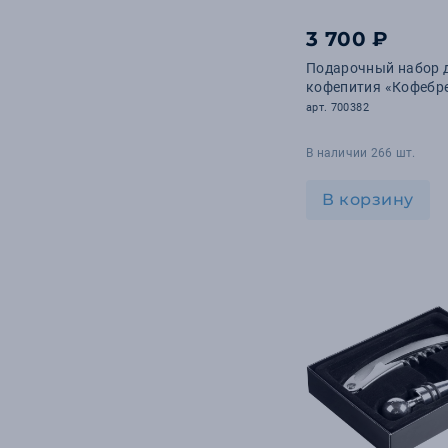
26
УФ-ДТФ
3 700 ₽
14
Сублимация
Подарочный набор 
11
кофепития «Кофебр
УФ-гравировка
арт. 700382
В наличии 266 шт.
В корзину