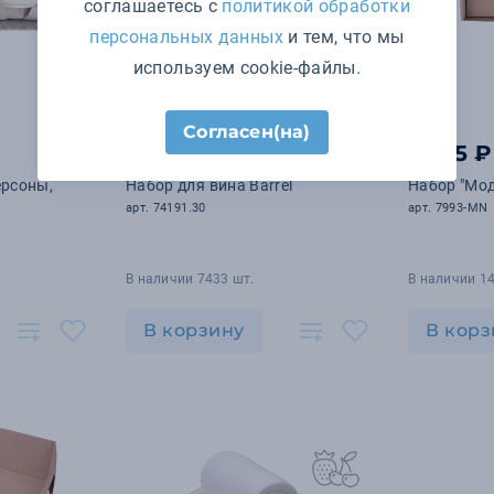
соглашаетесь с
политикой обработки
персональных данных
и тем, что мы
используем cookie-файлы.
Согласен(на)
755 ₽
1 995 ₽
ерсоны,
Набор для вина Barrel
Набор "Мод
арт. 74191.30
арт. 7993-MN
В наличии 7433 шт.
В наличии 14
В корзину
В корз