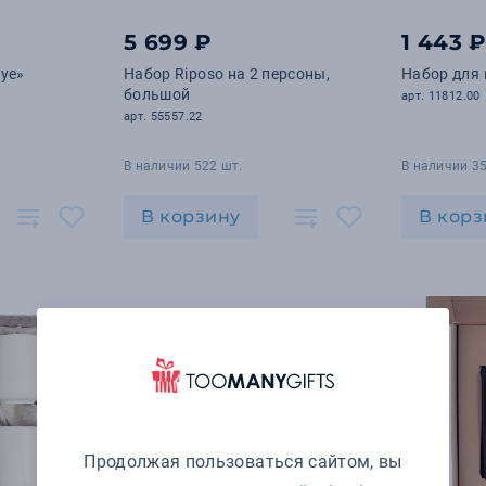
5 699 ₽
1 443 
kye»
Набор Riposo на 2 персоны,
Набор для 
большой
арт. 11812.00
арт. 55557.22
В наличии 522 шт.
В наличии 35
В корзину
В корз
Продолжая пользоваться сайтом, вы