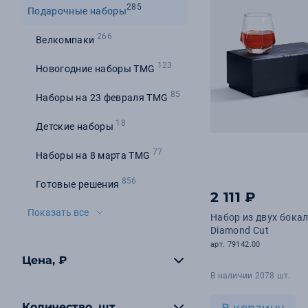
285
Подарочные наборы
266
Велкомпаки
123
Новогодние наборы TMG
85
Наборы на 23 февраля TMG
18
Детские наборы
77
Наборы на 8 марта TMG
856
Готовые решения
2 111 ₽
Показать все
Набор из двух бока
Diamond Cut
арт. 79142.00
Цена, ₽
В наличии 2078 шт.
Количество, шт
В корзину