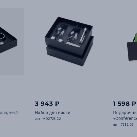
3 943 ₽
1 598 ₽
ia, ver.2
Набор для виски
Подарочны
«Conferenc
арт. MO2723-22
арт. 7312.03