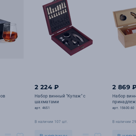
2 224 ₽
2 869 
лов
Набор винный "Купаж" с
Набор вин
шахматами
принадлежн
арт. 4651
арт. 15600.60
В наличии 107 шт.
В наличии 29
В корзину
В корз