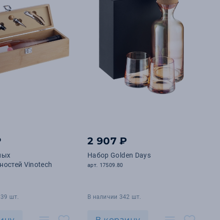
₽
2 907 ₽
ных
Набор Golden Days
остей Vinotech
арт. 17509.80
39 шт.
В наличии 342 шт.
ину
В корзину