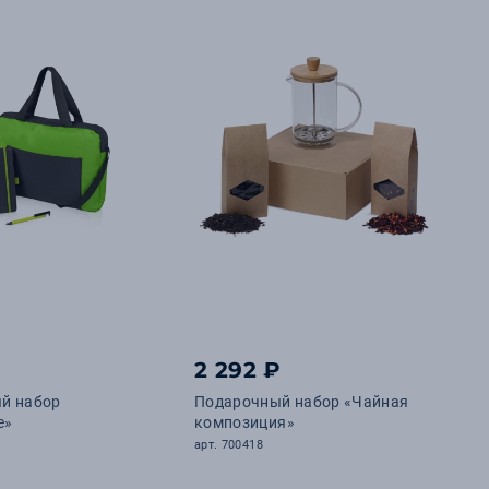
2 292 ₽
й набор
Подарочный набор «Чайная
e»
композиция»
арт. 700418