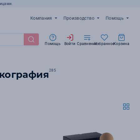
ицами.
Компания
Производство
Помощь
Помощь
Войти
Сравнение
Избранное
Корзина
285
лкография