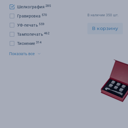
285
Шелкография
570
В наличии 350 шт.
Гравировка
559
УФ-печать
В корзину
462
Тампопечать
314
Тиснение
295
Цифровая печать
Показать все
289
Шильд
145
Шелкотрансфер
97
Флекс-плёнка
84
DTF-печать
67
Деколь
56
Вышивка
33
Шеврон
28
DTG