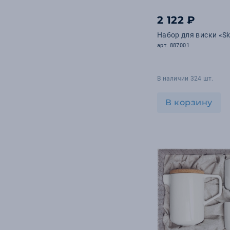
26
УФ-ДТФ
2 122 ₽
14
Сублимация
Набор для виски «S
11
УФ-гравировка
арт. 887001
В наличии 324 шт.
В корзину