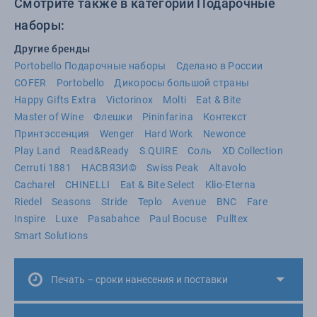
Смотрите также в категории Подарочные
наборы:
Другие бренды
Portobello Подарочные наборы
Сделано в России
COFER
Portobello
Дикоросы большой страны
Happy Gifts Extra
Victorinox
Molti
Eat & Bite
Master of Wine
Флешки
Pininfarina
Контекст
Принтэссенция
Wenger
Hard Work
Newonce
Play Land
Read&Ready
S.QUIRE
Соль
XD Collection
Cerruti 1881
НАСВЯЗИ©
Swiss Peak
Altavolo
Cacharel
CHINELLI
Eat & Bite Select
Klio-Eterna
Riedel
Seasons
Stride
Teplo
Avenue
BNC
Fare
Inspire
Luxe
Pasabahce
Paul Bocuse
Pulltex
Smart Solutions
Печать – сроки нанесения и поставки