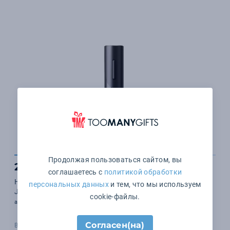
Продолжая пользоваться сайтом, вы
2 131 ₽
соглашаетесь с
политикой обработки
Набор для вина 4в1 c электрическим штопором Circle
персональных данных
и тем, что мы используем
Joy Electric Wine opener GIFT SET
cookie-файлы.
арт. 1246_2215
Согласен(на)
В наличии 500 шт.