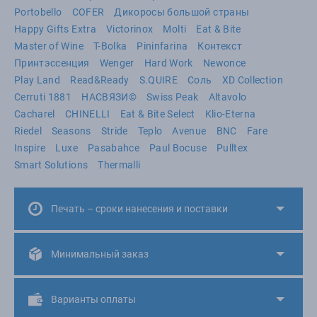
Portobello
COFER
Дикоросы большой страны
Happy Gifts Extra
Victorinox
Molti
Eat & Bite
Master of Wine
T-Bolka
Pininfarina
Контекст
Принтэссенция
Wenger
Hard Work
Newonce
Play Land
Read&Ready
S.QUIRE
Соль
XD Collection
Cerruti 1881
НАСВЯЗИ©
Swiss Peak
Altavolo
Cacharel
CHINELLI
Eat & Bite Select
Klio-Eterna
Riedel
Seasons
Stride
Teplo
Avenue
BNC
Fare
Inspire
Luxe
Pasabahce
Paul Bocuse
Pulltex
Smart Solutions
Thermalli
Печать – сроки нанесения и поставки
Минимальный заказ
Варианты оплаты