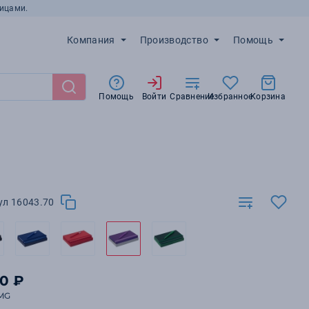
ицами.
Компания
Производство
Помощь
Помощь
Войти
Сравнение
Избранное
Корзина
ул 16043.70
90 ₽
MG