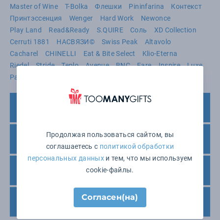
Master of Wine
T-Bolka
Флешки
Pininfarina
Контекст
Принтэссенция
Wenger
Hard Work
Newonce
Play Land
Read&Ready
S.QUIRE
Соль
XD Collection
Cerruti 1881
НАСВЯЗИ©
Swiss Peak
Altavolo
Cacharel
CHINELLI
Eat & Bite Select
Klio-Eterna
Riedel
Stride
Teplo
Avenue
BNC
Fare
Inspire
Luxe
Pasabahce
Paul Bocuse
Pulltex
Smart Solutions
Печать – сроки нанесения и поставки
Продолжая пользоваться сайтом, вы
Минимальный заказ
соглашаетесь с
политикой обработки
персональных данных
и тем, что мы используем
cookie-файлы.
Варианты оплаты
Согласен(на)
Доставка товара