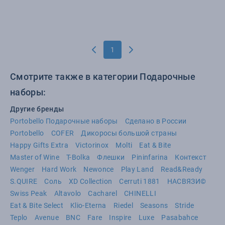
1
Смотрите также в категории Подарочные
наборы:
Другие бренды
Portobello Подарочные наборы
Сделано в России
Portobello
COFER
Дикоросы большой страны
Happy Gifts Extra
Victorinox
Molti
Eat & Bite
Master of Wine
T-Bolka
Флешки
Pininfarina
Контекст
Wenger
Hard Work
Newonce
Play Land
Read&Ready
S.QUIRE
Соль
XD Collection
Cerruti 1881
НАСВЯЗИ©
Swiss Peak
Altavolo
Cacharel
CHINELLI
Eat & Bite Select
Klio-Eterna
Riedel
Seasons
Stride
Teplo
Avenue
BNC
Fare
Inspire
Luxe
Pasabahce