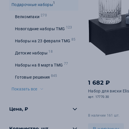
1
Подарочные наборы
270
Велкомпаки
123
Новогодние наборы TMG
85
Наборы на 23 февраля TMG
18
Детские наборы
77
Наборы на 8 марта TMG
845
Готовые решения
1 682 ₽
Показать все
Набор для виски Elis
арт. 17770.30
Цена, ₽
В наличии 161 шт.
Количество, шт
В корзину