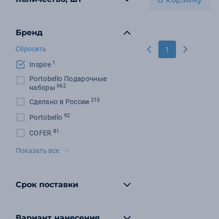
Бренд
Сбросить
1
1
Inspire
Portobello Подарочные
662
наборы
215
Сделано в России
92
Portobello
81
COFER
56
Дикоросы большой страны
Показать все
47
Happy Gifts Extra
20
Victorinox
Срок поставки
19
Molti
17
Eat & Bite
Вариант нанесения