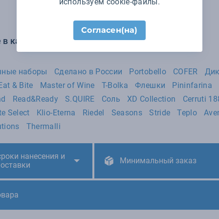
используем cookie-файлы.
Согласен(на)
 в категории Подарочные наборы:
очные наборы
Сделано в России
Portobello
COFER
Дик
Eat & Bite
Master of Wine
T-Bolka
Флешки
Pininfarina
nd
Read&Ready
S.QUIRE
Соль
XD Collection
Cerruti 1
te Select
Klio-Eterna
Riedel
Seasons
Stride
Teplo
Ave
tions
Thermalli
сроки нанесения и
Минимальный заказ
поставки
овара