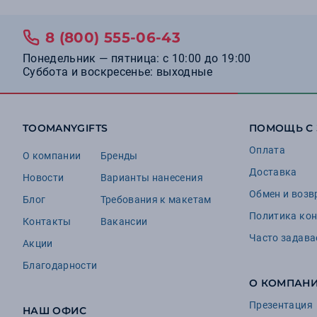
3
Cerruti 1881
3
НАСВЯЗИ©
8 (800) 555-06-43
3
Swiss Peak
Понедельник — пятница: с 10:00 до 19:00
Суббота и воскресенье: выходные
2
Altavolo
2
Cacharel
2
CHINELLI
TOOMANYGIFTS
ПОМОЩЬ С
2
Eat & Bite Select
Оплата
О компании
Бренды
2
Klio-Eterna
Доставка
Новости
Варианты нанесения
2
Riedel
Обмен и возв
Блог
Требования к макетам
2
Seasons
Политика ко
Контакты
Вакансии
2
Stride
Часто задав
Акции
2
Teplo
Благодарности
1
О КОМПАН
Avenue
1
Презентация
BNC
НАШ ОФИС