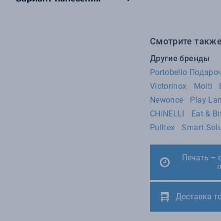
16
Master of Wine
8
T-Bolka
7
Флешки
Смотрите также
6
Pininfarina
Другие бренды
5
Контекст
Portobello Подар
Victorinox
Molti
5
Принтэссенция
Newonce
Play La
5
Wenger
CHINELLI
Eat & Bi
4
Hard Work
Pulltex
Smart Solu
4
Newonce
4
Play Land
Печать – 
4
Read&Ready
4
S.QUIRE
Доставка т
4
Соль
4
XD Collection