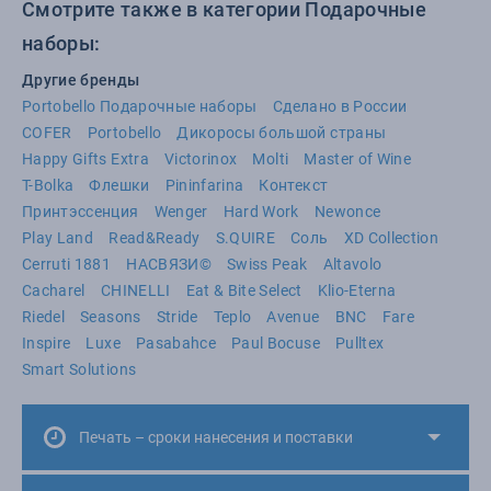
Смотрите также в категории Подарочные
наборы:
Другие бренды
Portobello Подарочные наборы
Сделано в России
COFER
Portobello
Дикоросы большой страны
Happy Gifts Extra
Victorinox
Molti
Master of Wine
T-Bolka
Флешки
Pininfarina
Контекст
Принтэссенция
Wenger
Hard Work
Newonce
Play Land
Read&Ready
S.QUIRE
Соль
XD Collection
Cerruti 1881
НАСВЯЗИ©
Swiss Peak
Altavolo
Cacharel
CHINELLI
Eat & Bite Select
Klio-Eterna
Riedel
Seasons
Stride
Teplo
Avenue
BNC
Fare
Inspire
Luxe
Pasabahce
Paul Bocuse
Pulltex
Smart Solutions
Печать – сроки нанесения и поставки