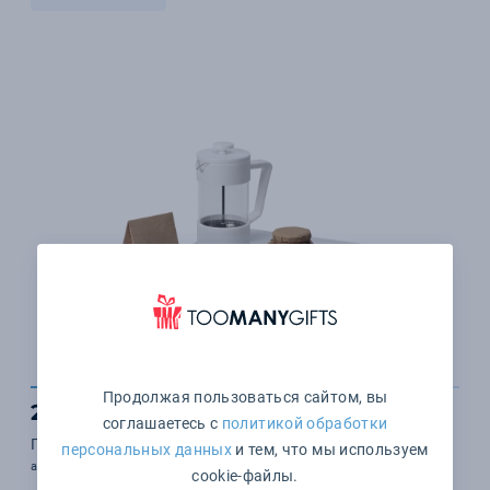
Продолжая пользоваться сайтом, вы
2 335 ₽
соглашаетесь с
политикой обработки
Подарочный набор «Бодрое утро»
персональных данных
и тем, что мы используем
арт. 700417.06
cookie-файлы.