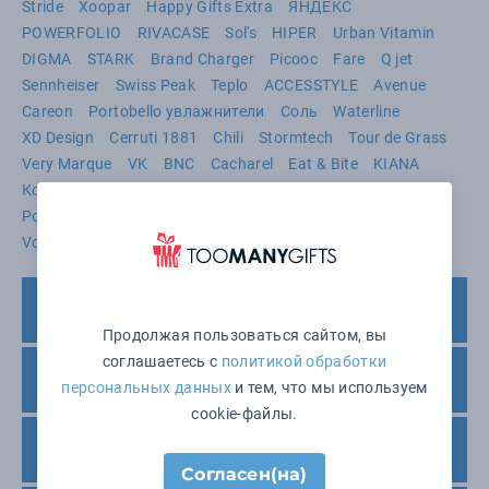
Stride
Xoopar
Happy Gifts Extra
ЯНДЕКС
POWERFOLIO
RIVACASE
Sol's
HIPER
Urban Vitamin
DIGMA
STARK
Brand Charger
Picooc
Fare
Q jet
Sennheiser
Swiss Peak
Teplo
ACCESSTYLE
Avenue
Careon
Portobello увлажнители
Соль
Waterline
XD Design
Cerruti 1881
Chili
Stormtech
Tour de Grass
Very Marque
VK
BNC
Cacharel
Eat & Bite
KIANA
Контекст
Lettertone
Portobello Спорт.бутылки
Portobello Настольные часы
Stilolinea
THERMOS
Unit
Voyager
Печать – сроки нанесения и поставки
Продолжая пользоваться сайтом, вы
соглашаетесь с
политикой обработки
Минимальный заказ
персональных данных
и тем, что мы используем
cookie-файлы.
Варианты оплаты
Согласен(на)