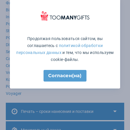
Флешки
Evolt
XD Collection
Uniscend
Portobello
Bizzon
Molti
DEPPA
Сделано в России
Rombica
Indivo
XIAOMI
XD Xclusive
Portobello Зарядные станции
BPLANNER
Sound Burger
Stride
Xoopar
Happy Gifts Extra
ЯНДЕКС
POWERFOLIO
RIVACASE
Sol's
HIPER
Urban Vitamin
Продолжая пользоваться сайтом, вы
DIGMA
STARK
Brand Charger
Picooc
Fare
Q jet
соглашаетесь с
политикой обработки
Sennheiser
Swiss Peak
Teplo
ACCESSTYLE
Avenue
персональных данных
и тем, что мы используем
Careon
Portobello увлажнители
Waterline
XD Design
cookie-файлы.
Cerruti 1881
Chili
Stormtech
Tekiō®
Tour de Grass
Very Marque
VK
BNC
Cacharel
Eat & Bite
KIANA
Согласен(на)
Контекст
Lettertone
Portobello Спорт.бутылки
Portobello Настольные часы
Stilolinea
THERMOS
Unit
Voyager
Печать – сроки нанесения и поставки