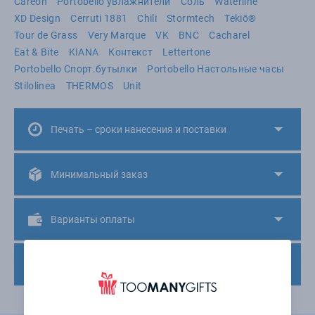
Careon
Portobello увлажнители
Соль
Waterline
XD Design
Cerruti 1881
Chili
Stormtech
Tekiō®
Tour de Grass
Very Marque
VK
BNC
Cacharel
Eat & Bite
KIANA
Контекст
Lettertone
Portobello Спорт.бутылки
Portobello Настольные часы
Stilolinea
THERMOS
Unit
Печать – сроки нанесения и поставки
Минимальный заказ
Варианты оплаты
Доставка товара