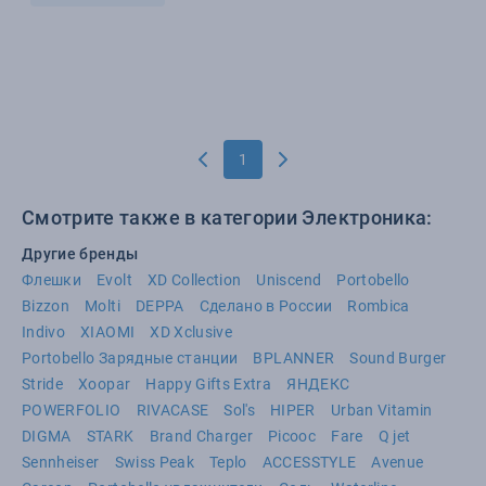
1
Смотрите также в категории Электроника:
Другие бренды
Флешки
Evolt
XD Collection
Uniscend
Portobello
Bizzon
Molti
DEPPA
Сделано в России
Rombica
Indivo
XIAOMI
XD Xclusive
Portobello Зарядные станции
BPLANNER
Sound Burger
Stride
Xoopar
Happy Gifts Extra
ЯНДЕКС
POWERFOLIO
RIVACASE
Sol's
HIPER
Urban Vitamin
DIGMA
STARK
Brand Charger
Picooc
Fare
Q jet
Sennheiser
Swiss Peak
Teplo
ACCESSTYLE
Avenue