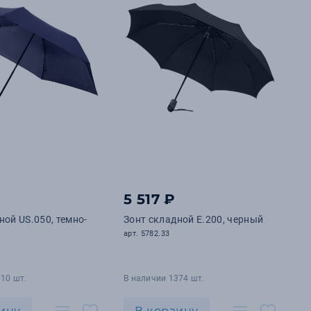
5 517 ₽
ной US.050, темно-
Зонт складной E.200, черный
арт. 5782.33
10 шт.
В наличии 1374 шт.
ину
В корзину