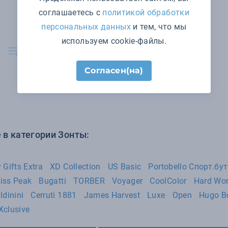
соглашаетесь с
политикой обработки
персональных данных
и тем, что мы
используем cookie-файлы.
Согласен(на)
 в категории Зонты:
 Gifts Extra
XD Collection
US Basic
Portobello Спорт.бу
iss Peak
Bugatti
TORBER
Voyager
CoolColor
Hard Wo
ldinini
Cerruti 1881
James Harvest
Luxe
Open
Hugo B
Xclusive