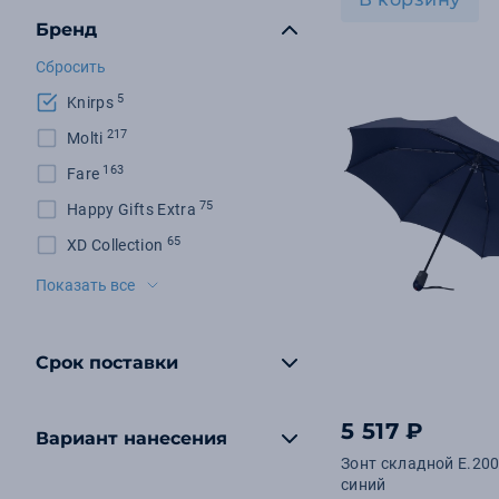
Бренд
Сбросить
5
Knirps
217
Molti
163
Fare
75
Happy Gifts Extra
65
XD Collection
39
US Basic
Показать все
33
Portobello Спорт.бутылки
29
Doppler
Срок поставки
19
Avenue
11
Сделано в России
5 517 ₽
Вариант нанесения
9
Matteo Tantini
Зонт складной E.200
синий
8
Swiss Peak