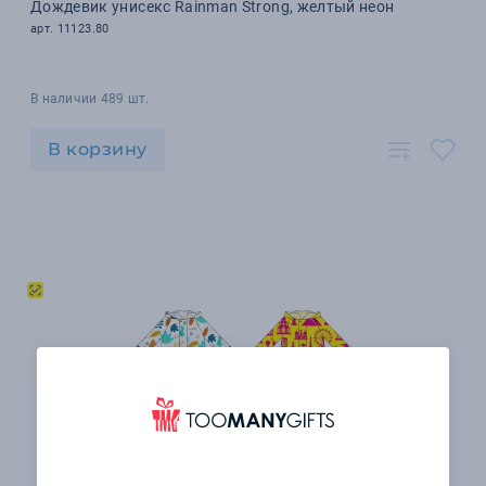
Дождевик унисекс Rainman Strong, желтый неон
арт. 11123.80
В наличии 489 шт.
В корзину