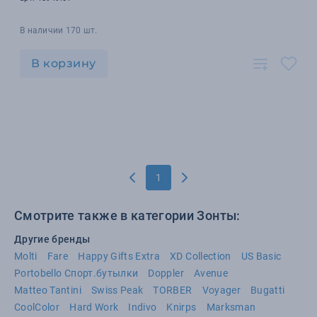
В наличии 170 шт.
В корзину
1
Смотрите также в категории Зонты:
Другие бренды
Molti
Fare
Happy Gifts Extra
XD Collection
US Basic
Portobello Спорт.бутылки
Doppler
Avenue
Matteo Tantini
Swiss Peak
TORBER
Voyager
Bugatti
CoolColor
Hard Work
Indivo
Knirps
Marksman