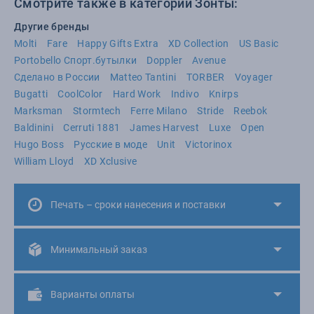
Смотрите также в категории Зонты:
Другие бренды
Molti
Fare
Happy Gifts Extra
XD Collection
US Basic
Portobello Спорт.бутылки
Doppler
Avenue
Сделано в России
Matteo Tantini
TORBER
Voyager
Bugatti
CoolColor
Hard Work
Indivo
Knirps
Marksman
Stormtech
Ferre Milano
Stride
Reebok
Baldinini
Cerruti 1881
James Harvest
Luxe
Open
Hugo Boss
Русские в моде
Unit
Victorinox
William Lloyd
XD Xclusive
Печать – сроки нанесения и поставки
Минимальный заказ
Варианты оплаты