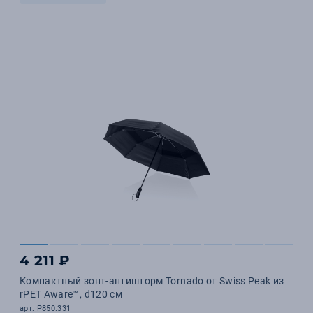
4 211 ₽
Компактный зонт-антишторм Tornado от Swiss Peak из
rPET Aware™, d120 см
арт. P850.331