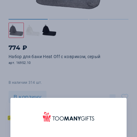
774 ₽
Набор для бани Heat Off с ковриком, серый
арт. 16952.10
В наличии 314 шт.
В корзину