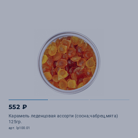
552 ₽
Карамель леденцовая ассорти (сосна,чабрец,мята)
125гр.
арт. lp100.01