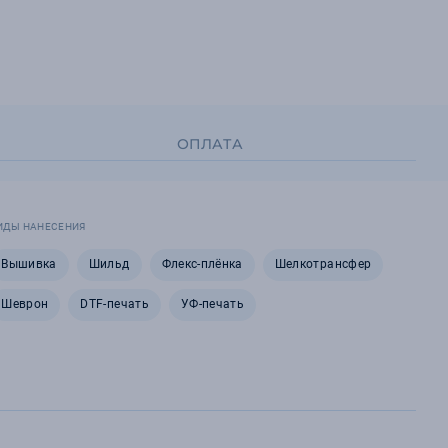
ОПЛАТА
ИДЫ НАНЕСЕНИЯ
Вышивка
Шильд
Флекс-плёнка
Шелкотрансфер
Шеврон
DTF-печать
УФ-печать