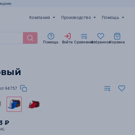
ицами.
Компания
Производство
Помощь
Помощь
Войти
Сравнение
Избранное
Корзина
овый
ул 94757
3 ₽
MG