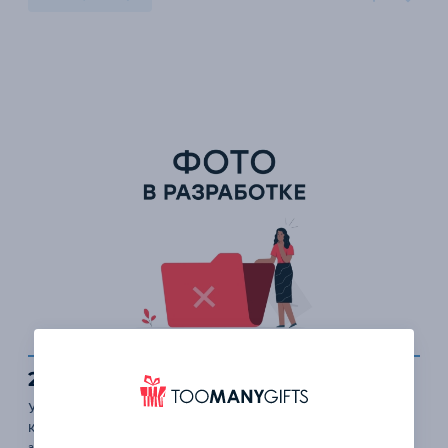
26 ₽
Упаковка календаря трио в пакет (стандарт/эконом/
квадро)
арт. pl0324