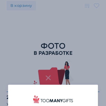
В корзину
26 ₽
Упаковка календаря трио в пакет (стандарт/эконом/