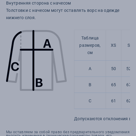
Внутренняя сторона с начесом
Толстовки с начесом могут оставлять ворс на одежде
нижнего слоя.
Таблица
размеров,
XS
S
см
A
50
52
B
65
67
C
61
62
Допускаются отклонения в 5
Мы оставляем за собой право без предварительного уведомления
вносить изменения в технические параметры товара, его