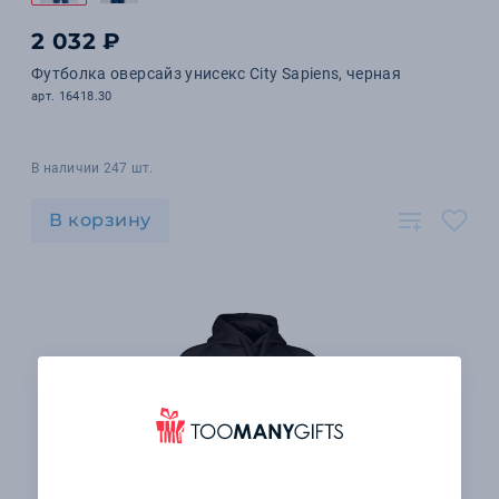
2 032 ₽
Футболка оверсайз унисекс City Sapiens, черная
арт. 16418.30
В наличии 247 шт.
В корзину