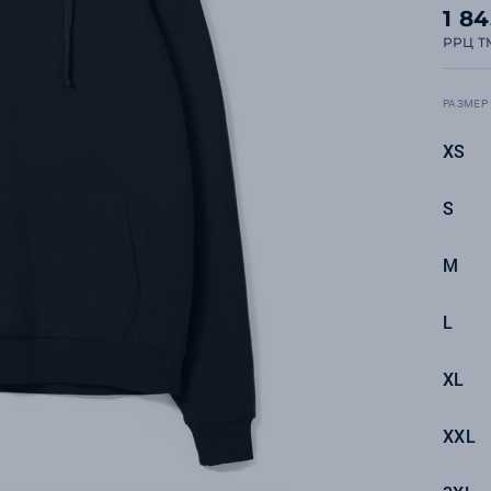
1 8
РРЦ T
РАЗМЕР
XS
S
M
L
XL
XXL