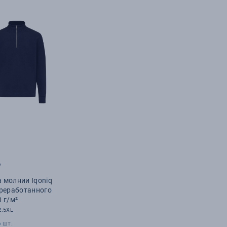
₽
 молнии Iqoniq
ереработанного
0 г/м²
2.5XL
 шт.