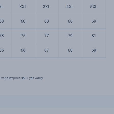
XL
XXL
3XL
4XL
5XL
58
60
63
66
69
73
75
77
79
81
65
66
67
68
69
 характеристики и упаковку.