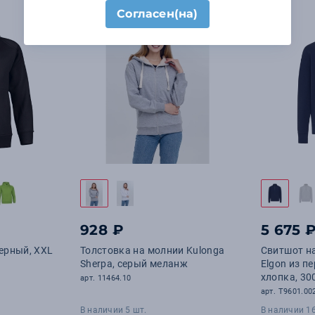
Согласен(на)
928 ₽
5 675 
черный, ХХL
Толстовка на молнии Kulonga
Свитшот на
Sherpa, серый меланж
Elgon из п
хлопка, 30
арт. 11464.10
арт. T9601.00
В наличии 5 шт.
В наличии 16