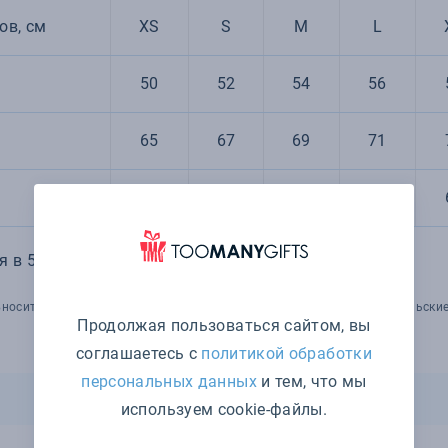
ов, см
XS
S
M
L
50
52
54
56
65
67
69
71
61
62
63
64
 в 5% от указанных параметров по размеру и цвету
носить изменения в технические параметры товара, его потребительские
Продолжая пользоваться сайтом, вы
соглашаетесь с
политикой обработки
персональных данных
и тем, что мы
используем cookie-файлы.