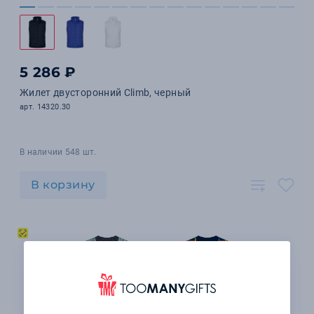
5 286 ₽
Жилет двусторонний Climb, черный
арт. 14320.30
В наличии 548 шт.
В корзину