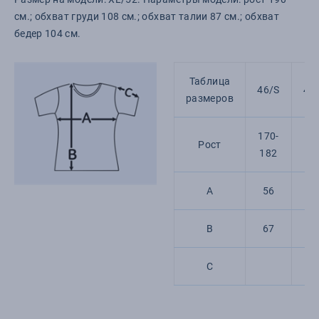
см.; обхват груди 108 см.; обхват талии 87 см.; обхват
бедер 104 см.
Таблица
46/S
48
размеров
170-
17
Рост
182
1
A
56
5
B
67
6
C