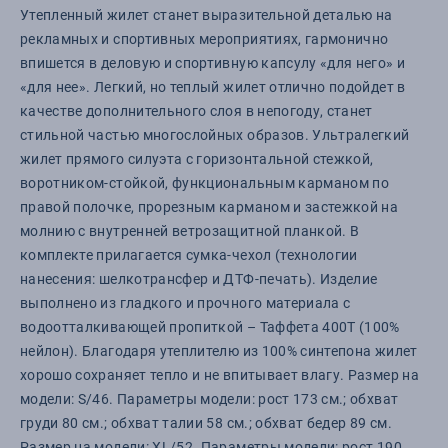
Утепленный жилет станет выразительной деталью на
рекламных и спортивных мероприятиях, гармонично
впишется в деловую и спортивную капсулу «для него» и
«для нее». Легкий, но теплый жилет отлично подойдет в
качестве дополнительного слоя в непогоду, станет
стильной частью многослойных образов. Ультралегкий
жилет прямого силуэта с горизонтальной стежкой,
воротником-стойкой, функциональным карманом по
правой полочке, прорезным карманом и застежкой на
молнию с внутренней ветрозащитной планкой. В
комплекте прилагается сумка-чехол (технологии
нанесения: шелкотрансфер и ДТФ-печать). Изделие
выполнено из гладкого и прочного материала с
водоотталкивающей пропиткой – Таффета 400Т (100%
нейлон). Благодаря утеплителю из 100% синтепона жилет
хорошо сохраняет тепло и не впитывает влагу. Размер на
модели: S/46. Параметры модели: рост 173 см.; обхват
груди 80 см.; обхват талии 58 см.; обхват бедер 89 см.
Размер на модели: XL/52. Параметры модели: рост 190