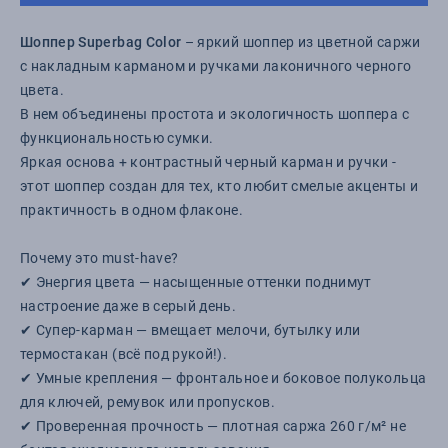
Шоппер Superbag Color
– яркий шоппер из цветной саржи
с накладным карманом и ручками лаконичного черного
цвета.
В нем объединены простота и экологичность шоппера с
функциональностью сумки.
Яркая основа + контрастный черный карман и ручки -
этот шоппер создан для тех, кто любит смелые акценты и
практичность в одном флаконе.
Почему это must-have?
✔ Энергия цвета — насыщенные оттенки поднимут
настроение даже в серый день.
✔ Супер-карман — вмещает мелочи, бутылку или
термостакан (всё под рукой!).
✔ Умные крепления — фронтальное и боковое полукольца
для ключей, ремувок или пропусков.
✔ Проверенная прочность — плотная саржа 260 г/м² не