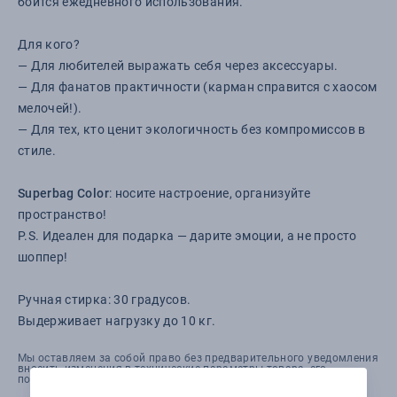
боится ежедневного использования.
Для кого?
— Для любителей выражать себя через аксессуары.
— Для фанатов практичности (карман справится с хаосом
мелочей!).
— Для тех, кто ценит экологичность без компромиссов в
стиле.
Superbag Color
: носите настроение, организуйте
пространство!
P.S. Идеален для подарка — дарите эмоции, а не просто
шоппер!
Ручная стирка: 30 градусов.
Выдерживает нагрузку до 10 кг.
Мы оставляем за собой право без предварительного уведомления
вносить изменения в технические параметры товара, его
потребительские характеристики и упаковку.