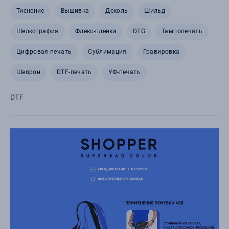
Тиснение
Вышивка
Деколь
Шильд
Шелкография
Флекс-плёнка
DTG
Тампопечать
Цифровая печать
Сублимация
Гравировка
Шеврон
DTF-печать
УФ-печать
DTF