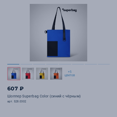
+5
цветов
607 ₽
Шоппер Superbag Color (синий с чёрным)
арт. 528.0302