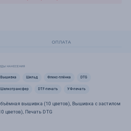
ОПЛАТА
ИДЫ НАНЕСЕНИЯ
Вышивка
Шильд
Флекс-плёнка
DTG
Шелкотрансфер
DTF-печать
УФ-печать
бъёмная вышивка (10 цветов), Вышивка с застилом
10 цветов), Печать DTG