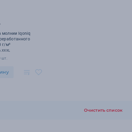
₽
 молнии Iqoniq
ереработанного
0 г/м²
6.XXXL
 шт.
ину
Очистить список