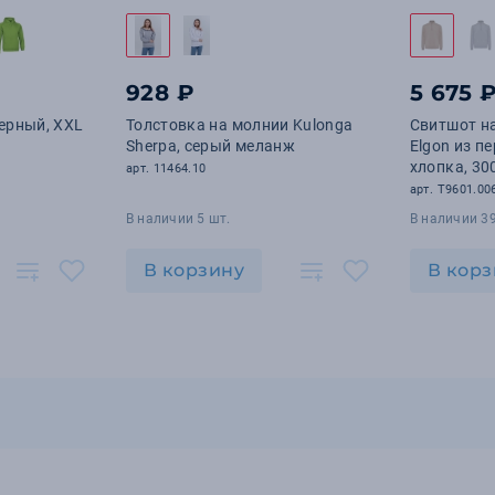
928 ₽
5 675 
черный, ХХL
Толстовка на молнии Kulonga
Свитшот на
Sherpa, серый меланж
Elgon из п
хлопка, 30
арт. 11464.10
арт. T9601.00
В наличии 5 шт.
В наличии 39
В корзину
В корз