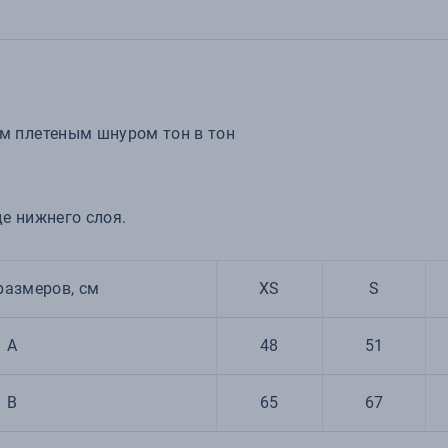
м плетеным шнуром тон в тон
е нижнего слоя.
размеров, см
XS
S
A
48
51
B
65
67