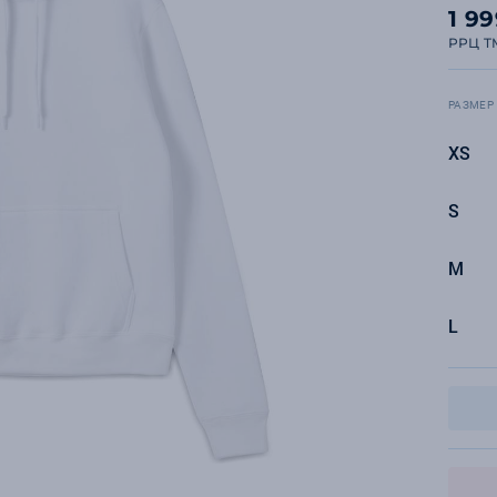
1 9
РРЦ T
РАЗМЕР
XS
S
M
L