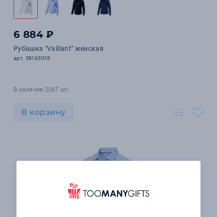
6 884 ₽
Рубашка "Vaillant" женская
арт. 3816301S
В наличии 2067 шт.
В корзину