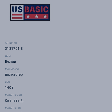
АРТИКУЛ
3131701.8
ЦВЕТ
Белый
МАТЕРИАЛ
полиэстер
ВЕС
140 г
МАКЕТ В CDR
Скачать
МАКЕТ В PDF