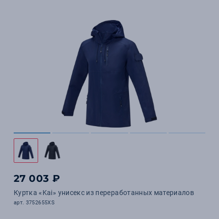
27 003 ₽
Куртка «Kai» унисекс из переработанных материалов
арт. 3752655XS