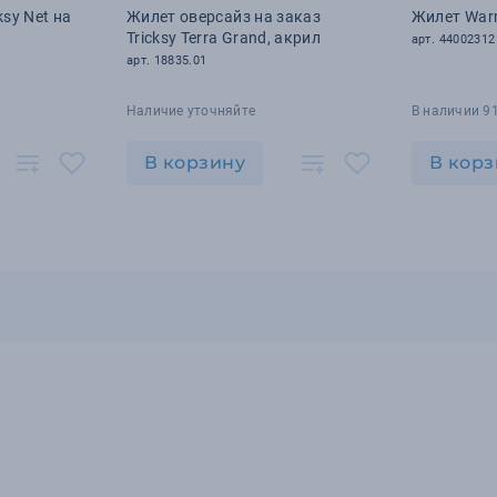
ksy Net на
Жилет оверсайз на заказ
Жилет War
Tricksy Terra Grand, акрил
арт. 44002312
арт. 18835.01
Наличие уточняйте
В наличии 9
В корзину
В корз