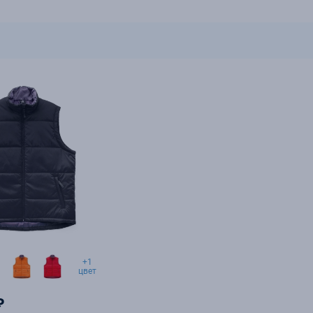
+1
цвет
₽