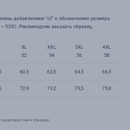
елены добавлением "v2" к обозначению размера.
2 — 533C. Рекомендуем заказать образец.
XL
XXL
3XL
4XL
52
54
56
58
5
60,5
62,5
64,5
66,5
6
72,9
73,2
75,5
75,8
 характеристики и упаковку.