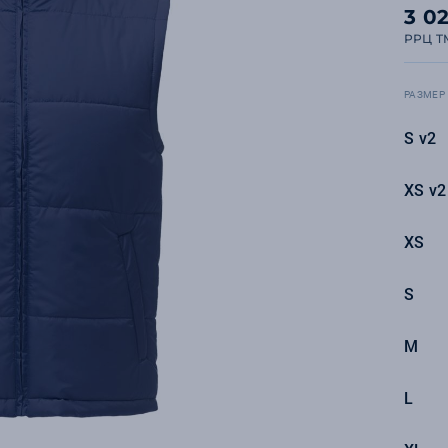
3 0
РРЦ T
РАЗМЕР
S v2
XS v2
XS
S
M
L