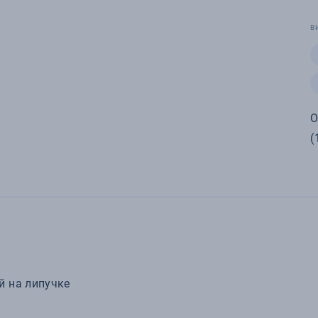
В
О
(
й на липучке