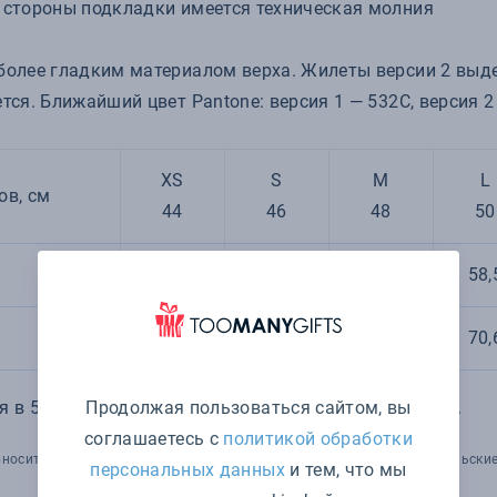
о стороны подкладки имеется техническая молния
 более гладким материалом верха. Жилеты версии 2 выд
ется. Ближайший цвет Pantone: версия 1 — 532C, версия 
XS
S
M
L
ов, см
44
46
48
50
52,5
54,5
56,5
58,
67,7
68
70,3
70,
Продолжая пользоваться сайтом, вы
 в 5% от указанных параметров по размеру и цвету.
соглашаетесь с
политикой обработки
носить изменения в технические параметры товара, его потребительские
персональных данных
и тем, что мы