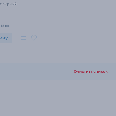
m черный
118 шт.
ину
Очистить список