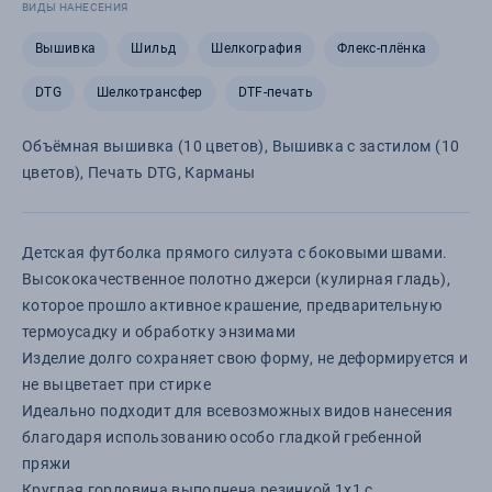
ВИДЫ НАНЕСЕНИЯ
Вышивка
Шильд
Шелкография
Флекс-плёнка
DTG
Шелкотрансфер
DTF-печать
Объёмная вышивка (10 цветов), Вышивка с застилом (10
цветов), Печать DTG, Карманы
Детская футболка прямого силуэта с боковыми швами.
Высококачественное полотно джерси (кулирная гладь),
которое прошло активное крашение, предварительную
термоусадку и обработку энзимами
Изделие долго сохраняет свою форму, не деформируется и
не выцветает при стирке
Идеально подходит для всевозможных видов нанесения
благодаря использованию особо гладкой гребенной
пряжи
Круглая горловина выполнена резинкой 1x1 с